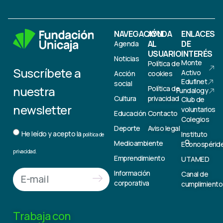
NAVEGACIÓN
AYUDA
ENLACES
AL
DE
Agenda
USUARIO
INTERÉS
Noticias
Monte
Política de
Suscríbete a
Activo
Acción
cookies
Edufinet
social
nuestra
Política de
Fundalogy
Cultura
privacidad
Club de
newsletter
voluntarios
Educación
Contacto
Colegios
Deporte
Aviso legal
He leído y acepto la
Instituto
política de
Medioambiente
Econospérid
privacidad.
Emprendimiento
UTAMED
Información
Canal de
corporativa
cumplimiento
Trabaja con