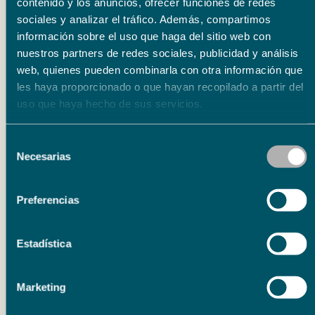
En marzo de 2020 el Centro Cultural
contenido y los anuncios, ofrecer funciones de redes
sociales y analizar el tráfico. Además, compartimos
Fundación Unicaja de Málaga en la plaza del
información sobre el uso que haga del sitio web con
Obispo ha inaugurado una nueva muestra con
nuestros partners de redes sociales, publicidad y análisis
fondos de los hermanos Machado. Esta
web, quienes pueden combinarla con otra información que
les haya proporcionado o que hayan recopilado a partir del
exposición está estructurada en doce zonas
uso que haya hecho de sus servicios.
habilitadas en la planta baja del edificio y en
la primera planta del singular inmueble,
Selección
conformando la muestra documental del
Necesarias
de
consentimiento
legado machadiano de la Fundación Unicaja
más extensa realizada hasta el momento. Se
Preferencias
completa con una sala dedicada a la relación
Estadística
de los hermanos Antonio y Manuel con los
escritores de la Generación del 27, y cuenta
Marketing
con la colaboración del Centro que lleva su