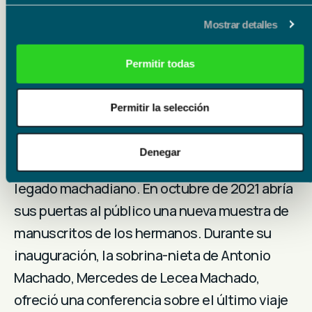
nombre en Málaga, así como con la
proyección del documental de RTVE
Mostrar detalles
«Andando caminos» y con un homenaje
Permitir todas
plástico de autores como Pablo Picasso,
Joaquín Peinado o Ben Silbert.
Permitir la selección
El Centro Cultural Fundación Unicaja de Cádiz
ha sido el último espacio en el que se ha
Denegar
inaugurado una exposición con fondos del
legado machadiano. En octubre de 2021 abría
sus puertas al público una nueva muestra de
manuscritos de los hermanos. Durante su
inauguración, la sobrina-nieta de Antonio
Machado, Mercedes de Lecea Machado,
ofreció una conferencia sobre el último viaje