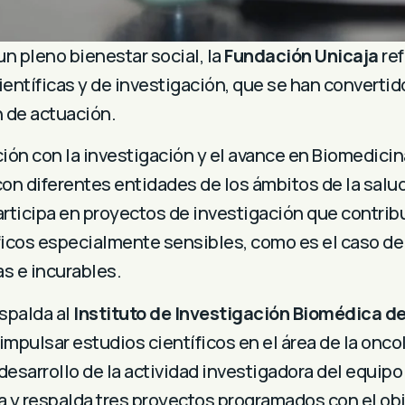
un pleno bienestar social, la
Fundación Unicaja
ref
científicas y de investigación, que se han convertid
n de actuación.
ión con la investigación y el avance en Biomedicina
on diferentes entidades de los ámbitos de la salud
rticipa en proyectos de investigación que contribu
ficos especialmente sensibles, como es el caso de
s e incurables.
espalda al
Instituto de Investigación Biomédica d
 impulsar estudios científicos en el área de la onco
esarrollo de la actividad investigadora del equipo 
a
y respalda tres proyectos programados con el ob