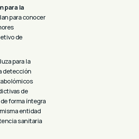
n para la
lan para conocer
mores
jetivo de
uza para la
a detección
etabolómicos
ictivas de
 de forma íntegra
a misma entidad
tencia sanitaria