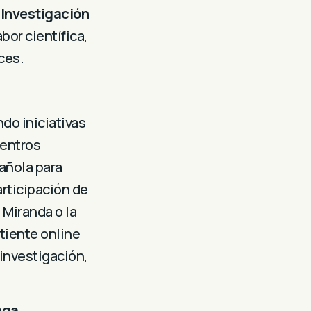
 Investigación
bor científica,
ces.
do iniciativas
uentros
pañola para
articipación de
 Miranda o la
tiente online
investigación,
aga