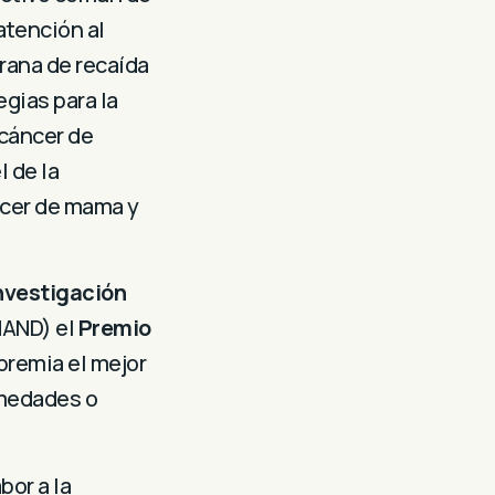
atención al
prana de recaída
gias para la
 cáncer de
l de la
ncer de mama y
Investigación
NAND) el
Premio
premia el mejor
rmedades o
bor a la