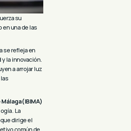
uerza su
o en una de las
 se refleja en
 y la innovación.
yen a arrojar luz
 las
e Málaga
(IBIMA)
logía.
La
que dirige el
jetivo común de