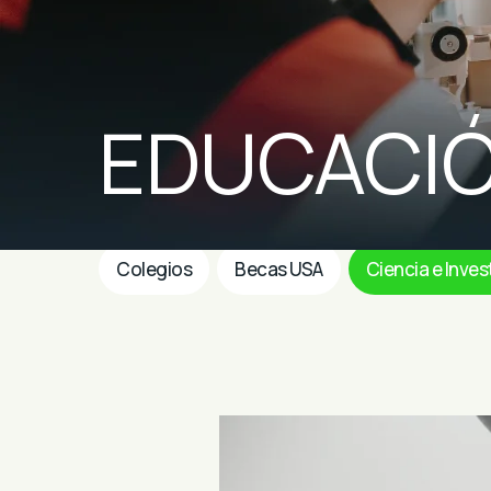
EDUCACI
EDUCACIÓN
Colegios
Becas USA
Ciencia e Inves