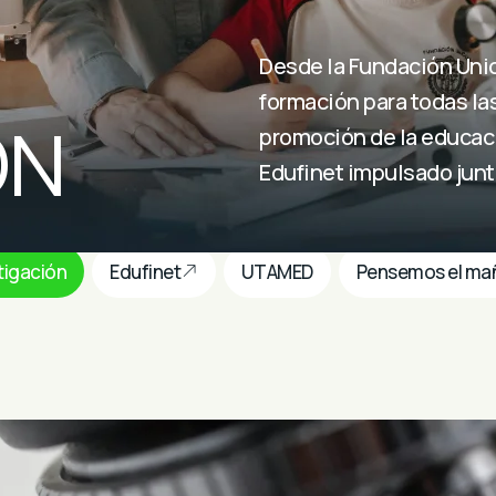
Desde la Fundación Unic
formación para todas las
ÓN
promoción de la educaci
Edufinet impulsado junt
tigación
Edufinet
UTAMED
Pensemos el ma