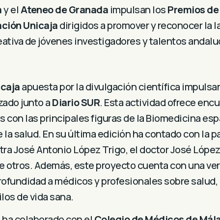
a
y el
Ateneo de Granada
impulsan los
Premios de
ción Unicaja
dirigidos a promover y reconocer la la
creativa de jóvenes investigadores y talentos andalu
icaja
apuesta por la divulgación científica impulsan
zado junto a
Diario SUR
. Esta actividad ofrece enc
s con las principales figuras de la Biomedicina es
la salud. En su última edición ha contado con la p
tra José Antonio López Trigo, el doctor José López
re otros. Además, este proyecto cuenta con una ver
rofundidad a médicos y profesionales sobre salud, 
los de vida sana.
ha colaborado con el
Colegio de Médicos de Mál