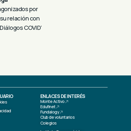
tagonizados por
su relación con
‘Diálogos COVID’
SUARIO
ENLACES DE INTERÉS
Monte Activo
kies
Edufinet
vacidad
Fundalogy
Club de voluntarios
Colegios