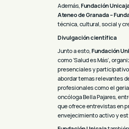
Además,
Fundación Unicaj
Ateneo de Granada – Funda
técnica, cultural, social y 
Divulgación científica
Junto a esto,
Fundación Un
como
‘Salud es Más’
,
organi
presenciales y participativo
abordar temas relevantes de 
profesionales como el geria
oncóloga Bella Pajares, ent
que ofrece entrevistas en p
envejecimiento activo y esti
Fundación Unicaja
también 