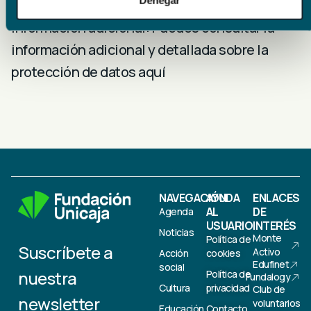
baja@fundacionunicaja.com
Información adicional: Puedes consultar la
información adicional y detallada sobre la
protección de datos aquí
NAVEGACIÓN
AYUDA
ENLACES
AL
DE
Agenda
USUARIO
INTERÉS
Noticias
Monte
Política de
Suscríbete a
Activo
Acción
cookies
Edufinet
social
nuestra
Política de
Fundalogy
Cultura
privacidad
Club de
newsletter
voluntarios
Educación
Contacto