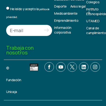
Colegios
Deporte
Aviso legal
He leído y acepto la
Instituto
política de
Medioambiente
Econospérid
privacidad.
Emprendimiento
UTAMED
Información
Canal de
corporativa
cumplimiento
Trabaja con
nosotros
©
Fundación
Unicaja