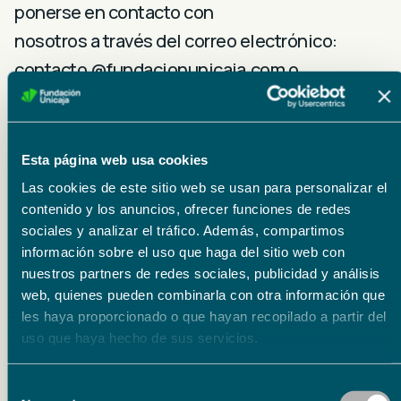
ponerse en contacto con
nosotros a través del correo electrónico:
contacto @fundacionunicaja.com o
rellenando el siguiente formulario:
Esta página web usa cookies
Las cookies de este sitio web se usan para personalizar el
Fundación Unicaja
contenido y los anuncios, ofrecer funciones de redes
Plaza de la Marina,3 29015 Málaga (España)
sociales y analizar el tráfico. Además, compartimos
información sobre el uso que haga del sitio web con
info@fundacionbancariaunicaja.es
nuestros partners de redes sociales, publicidad y análisis
web, quienes pueden combinarla con otra información que
Aviso legal
les haya proporcionado o que hayan recopilado a partir del
Al incluir sus datos acepta recibir
uso que haya hecho de sus servicios.
comunicaciones informativas sobre
actividades desarrolladas por Fundación
Selección