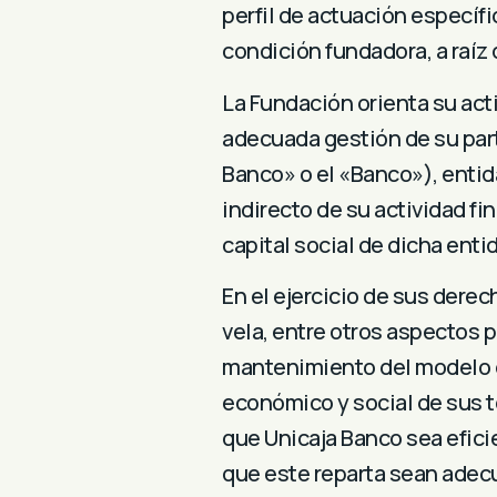
perfil de actuación específ
condición fundadora, a raíz
La Fundación orienta su activ
adecuada gestión de su part
Banco» o el «Banco»), entida
indirecto de su actividad fi
capital social de dicha enti
En el ejercicio de sus dere
vela, entre otros aspectos 
mantenimiento del modelo d
económico y social de sus te
que Unicaja Banco sea eficie
que este reparta sean adecu