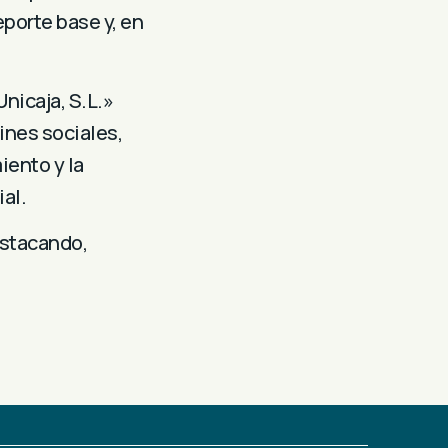
eporte base y, en
nicaja, S.L.»
ines sociales,
iento y la
al.
estacando,