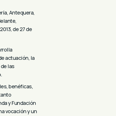
ría, Antequera,
delante,
2013, de 27 de
rrolla
de actuación, la
 de las
.
les, benéficas,
tanto
nda y Fundación
na vocación y un