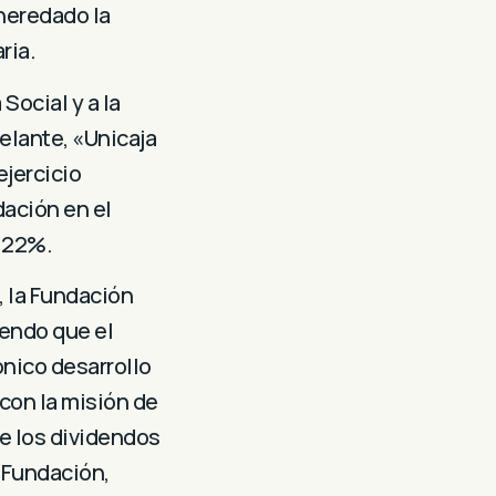
 heredado la
ria.
Social y a la
elante, «Unicaja
ejercicio
dación en el
1,22%.
, la Fundación
iendo que el
nico desarrollo
 con la misión de
ue los dividendos
a Fundación,