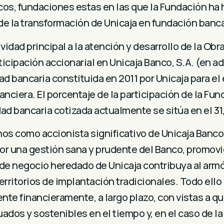
icos, fundaciones estas en las que la Fundación ha
 de la transformación de Unicaja en fundación banca
idad principal a la atención y desarrollo de la Obra 
icipación accionarial en Unicaja Banco, S.A. (en ad
d bancaria constituida en 2011 por Unicaja para el 
nanciera. El porcentaje de la participación de la Fun
dad bancaria cotizada actualmente se sitúa en el 3
chos como accionista significativo de Unicaja Banco
por una gestión sana y prudente del Banco, promov
e negocio heredado de Unicaja contribuya al armó
rritorios de implantación tradicionales. Todo ello
nte financieramente, a largo plazo, con vistas a q
ados y sostenibles en el tiempo y, en el caso de l