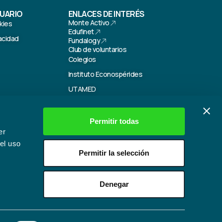
SUARIO
ENLACES DE INTERÉS
Monte Activo
kies
Edufinet
vacidad
Fundalogy
Club de voluntarios
Colegios
Instituto Econospérides
UTAMED
Canal de cumplimiento
Permitir todas
er
el uso
Permitir la selección
Denegar