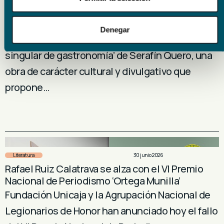
Fundación Unicaja publica el libro ‘Diccionario
singular de gastronomía’ de Serafín Quero
Denegar
Fundación Unicaja presenta el libro ‘Diccionario
singular de gastronomía’ de Serafín Quero, una
obra de carácter cultural y divulgativo que
propone…
Literatura
30 junio 2026
Rafael Ruiz Calatrava se alza con el VI Premio
Nacional de Periodismo ‘Ortega Munilla’
Fundación Unicaja y la Agrupación Nacional de
Legionarios de Honor han anunciado hoy el fallo