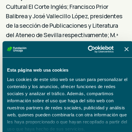
Cultural El Corte Inglés; Francisco Prior
Balibrea y José Vallecillo López, presidentes
de la sección de Publicaciones y Literatura
del Ateneo de Sevilla respectivamente; M.ª
José Solano Franco, historiadora del arte,
editora y columnista de ABC y Mercedes de
Pablos, periodista y escritora.
Esta página web usa cookies
Las cookies de este sitio web se usan para personalizar el
cultura
,
Literatura
,
contenido y los anuncios, ofrecer funciones de redes
sociales y analizar el tráfico. Además, compartimos
premio
,
Sevilla
información sobre el uso que haga del sitio web con
nuestros partners de redes sociales, publicidad y análisis
web, quienes pueden combinarla con otra información que
les haya proporcionado o que hayan recopilado a partir del
uso que haya hecho de sus servicios.