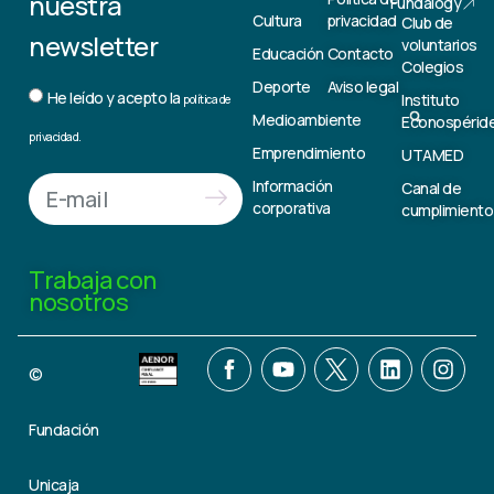
nuestra
Fundalogy
Cultura
privacidad
Club de
newsletter
voluntarios
Educación
Contacto
Colegios
Deporte
Aviso legal
He leído y acepto la
Instituto
política de
Medioambiente
Econospérid
privacidad.
Emprendimiento
UTAMED
Información
Canal de
corporativa
cumplimiento
Trabaja con
nosotros
©
Fundación
Unicaja