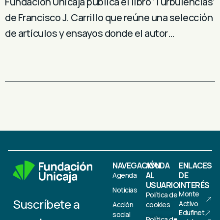
Fundación Unicaja publica el libro ‘Turbulencias’
de Francisco J. Carrillo que reúne una selección
de artículos y ensayos donde el autor…
NAVEGACIÓN
AYUDA
ENLACES
AL
DE
Agenda
USUARIO
INTERÉS
Noticias
Monte
Política de
Suscríbete a
Activo
Acción
cookies
Edufinet
social
Política de