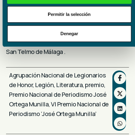
de la Agrupación Nacional de Legionarios de
Honor; Cristina Rico, directora de División de
Permitir la selección
Actividades, de la Fundación Unicaja; y Álvaro
Mendiola, embajador de la Marca Ejército y
Denegar
miembro de la Academia de Bellas Artes de
San Telmo de Málaga .
Agrupación Nacional de Legionarios
de Honor
,
Legión
,
Literatura
,
premio
,
Premio Nacional de Periodismo José
Ortega Munilla
,
VI Premio Nacional de
Periodismo ‘José Ortega Munilla’