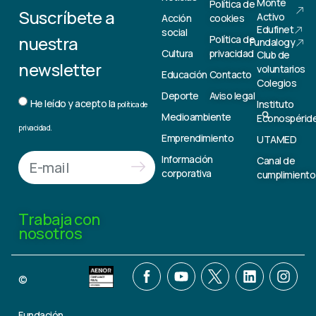
Monte
Política de
Suscríbete a
Activo
Acción
cookies
Edufinet
social
nuestra
Política de
Fundalogy
Cultura
privacidad
Club de
newsletter
voluntarios
Educación
Contacto
Colegios
Deporte
Aviso legal
He leído y acepto la
Instituto
política de
Medioambiente
Econospérid
privacidad.
Emprendimiento
UTAMED
Información
Canal de
corporativa
cumplimiento
Trabaja con
nosotros
©
Fundación