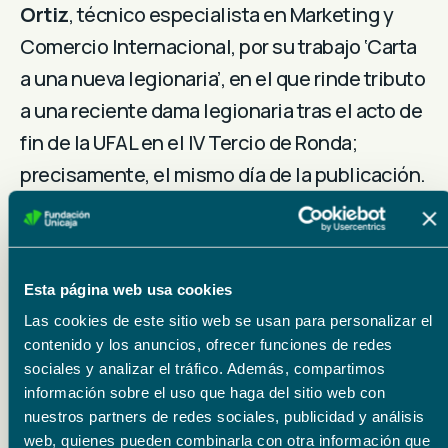
Ortiz
, técnico especialista en Marketing y
Comercio Internacional, por su trabajo ‘Carta
a una nueva legionaria’, en el que rinde tributo
a una reciente dama legionaria tras el acto de
fin de la UFAL en el IV Tercio de Ronda;
precisamente, el mismo día de la publicación.
Lo sorprendente es que esta mujer dejó los
hábitos y su convento no hace mucho tiempo,
como relata en la carta ficcionada que una
Esta página web usa cookies
hermana le envía desde aquel remanso de
Las cookies de este sitio web se usan para personalizar el
paz conventual una vez que se ha producido
contenido y los anuncios, ofrecer funciones de redes
su alta como dama legionaria.
sociales y analizar el tráfico. Además, compartimos
información sobre el uso que haga del sitio web con
Este certamen, patrocinado por Fundación
nuestros partners de redes sociales, publicidad y análisis
Unicaja y dotado con 10.000 euros, toma el
web, quienes pueden combinarla con otra información que