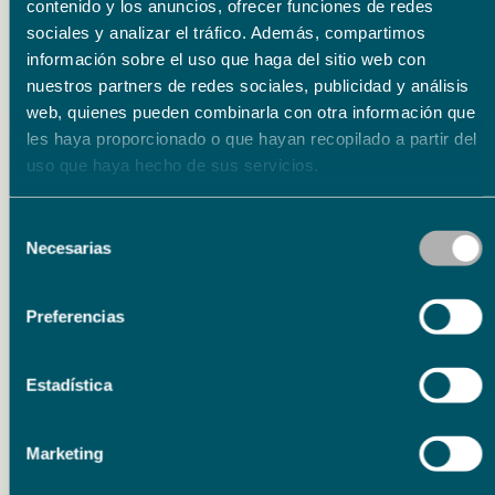
contenido y los anuncios, ofrecer funciones de redes
sociales y analizar el tráfico. Además, compartimos
información sobre el uso que haga del sitio web con
Noticias relacionadas
nuestros partners de redes sociales, publicidad y análisis
web, quienes pueden combinarla con otra información que
les haya proporcionado o que hayan recopilado a partir del
uso que haya hecho de sus servicios.
Medioambiente
28 junio 2026
Fundación Unicaja y Estero Natural impulsan la
Selección
restauración ambiental de los esteros de la
Necesarias
de
Salina de Belén
consentimiento
Fundación Unicaja y Estero Natural impulsan la
Preferencias
restauración ambiental de los esteros
tradicionales de la Salina de Belén,
Estadística
ecosistemas de gran…
Marketing