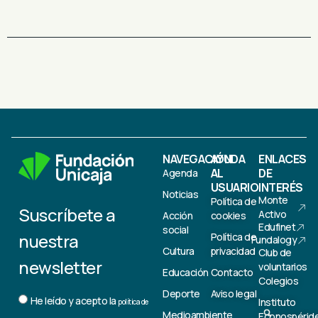
NAVEGACIÓN
AYUDA
ENLACES
AL
DE
Agenda
USUARIO
INTERÉS
Noticias
Monte
Política de
Suscríbete a
Activo
Acción
cookies
Edufinet
social
nuestra
Política de
Fundalogy
Cultura
privacidad
Club de
newsletter
voluntarios
Educación
Contacto
Colegios
Deporte
Aviso legal
He leído y acepto la
Instituto
política de
Medioambiente
Econospérid