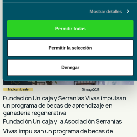
Medioambiente
3 junio 2026
Fundación Unicaja y la Fundación Ecomar de
Mostrar detalles
Theresa Zabell se unen para promover la
educación medioambiental
Permitir todas
Fundación Unicaja respalda el proyecto
‘Limpieza de costas y educación ambiental’
Permitir la selección
desarrollado por la Fundación Ecomar, entidad
fundada por la deportista…
Denegar
Medioambiente
28 mayo 2026
Fundación Unicaja y Serranías Vivas impulsan
un programa de becas de aprendizaje en
ganadería regenerativa
Fundación Unicaja y la Asociación Serranías
Vivas impulsan un programa de becas de