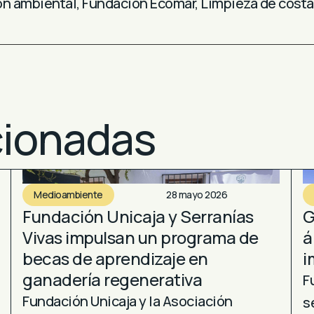
ón ambiental
,
Fundación Ecomar
,
Limpieza de cost
cionadas
Medioambiente
28 mayo 2026
Fundación Unicaja y Serranías
G
Vivas impulsan un programa de
á
becas de aprendizaje en
i
ganadería regenerativa
F
Fundación Unicaja y la Asociación
s