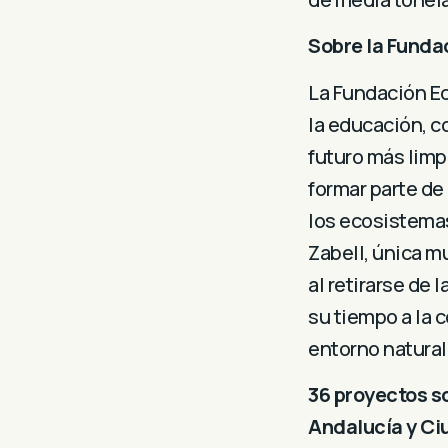
Sobre la Funda
La Fundación Ec
la educación, c
futuro más limpi
formar parte de
los ecosistema
Zabell, única m
al retirarse de 
su tiempo a la 
entorno natural
36 proyectos s
Andalucía y Ci