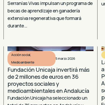
Serranías Vivas impulsan un programa de
u
becas de aprendizaje en ganadería
extensiva regenerativa que formará
durante…
Acción social
,
5 marzo 2026
L
Medioambiente
a
Fundación Unicaja invertirá más
P
de 2 millones de euros en 36
A
proyectos sociales y
s
medioambientales en Andalucía
p
Fundación Unicaja ha seleccionado un
F