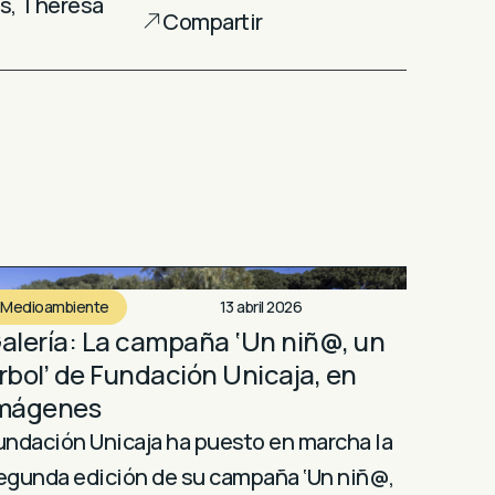
as
,
Theresa
Compartir
Medioambiente
13 abril 2026
alería: La campaña ‘Un niñ@, un
rbol’ de Fundación Unicaja, en
mágenes
undación Unicaja ha puesto en marcha la
egunda edición de su campaña ‘Un niñ@,