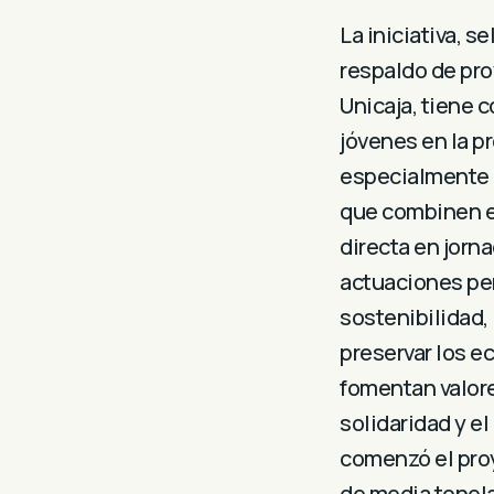
La iniciativa, s
respaldo de pr
Unicaja, tiene c
jóvenes en la p
especialmente e
que combinen e
directa en jorna
actuaciones pe
sostenibilidad, 
preservar los e
fomentan valore
solidaridad y e
comenzó el proy
de media tonela