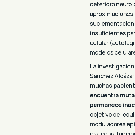
deterioro neurol
aproximaciones 
suplementación 
insuficientes par
celular (autofagi
modelos celulare
La investigación 
Sánchez Alcázar
muchas paciente
encuentra mutad
permanece inac
objetivo del equ
moduladores epig
esa copia funcion