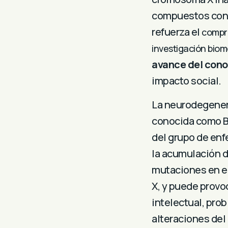
compuestos con 
refuerza el
compro
investigación bio
avance del con
impacto social.
La neurodegenera
conocida como BP
del grupo de enf
la acumulación d
mutaciones en e
X, y puede provo
intelectual, pro
alteraciones del 