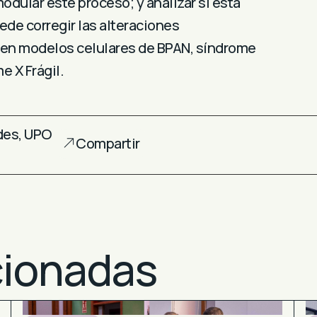
odular este proceso; y analizar si esta
de corregir las alteraciones
 en modelos celulares de BPAN, síndrome
e X Frágil.
des
,
UPO
Compartir
cionadas