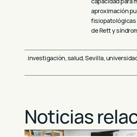
capacidad para m
aproximación pue
fisiopatológicas
de Rett y síndrom
investigación
,
salud
,
Sevilla
,
universida
Noticias rela