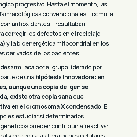
ógico progresivo. Hasta el momento, las
farmacológicas convencionales —como la
con antioxidantes— resultaban
a corregir los defectos en el reciclaje
a) y la bioenergética mitocondrial en los
s derivados de los pacientes.
desarrollada por el grupo liderado por
 parte de una
hipótesis innovadora: en
s, aunque una copia del gen se
a, existe otra copia sana que
tiva en el cromosoma X condensado
. El
ipo es estudiar si determinados
enéticos pueden contribuir a ‘reactivar’
al y corregir así alteraciones celulares