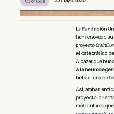
25 mayo 2026
Acción social
La
Fundación Un
han renovado su 
proyecto
BrainCur
el catedrático d
Alcázar que bus
a la neurodegen
hélice, una enf
Así, ambas entid
proyecto, orient
moleculares que 
cromosoma X inac