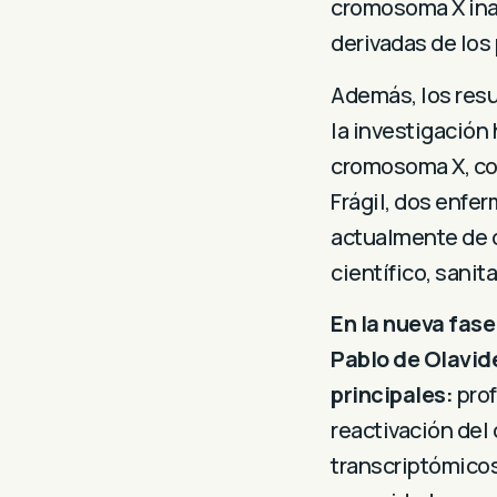
cromosoma X inac
derivadas de los
Además, los res
la investigación 
cromosoma X, com
Frágil, dos enfe
actualmente de c
científico, sanita
En la nueva fase
Pablo de Olavide
principales:
prof
reactivación de
transcriptómico