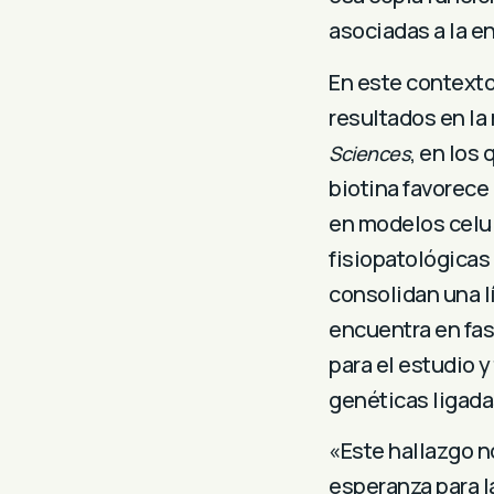
asociadas a la e
En este contexto
resultados en la 
, en los
Sciences
biotina favorece
en modelos celul
fisiopatológicas
consolidan una l
encuentra en fas
para el estudio 
genéticas ligada
«Este hallazgo n
esperanza para l