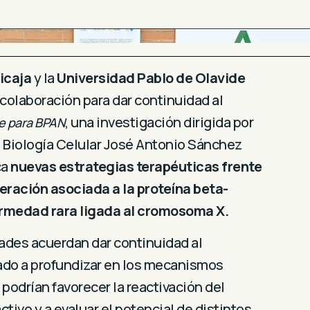
icaja
y la
Universidad Pablo de Olavide
colaboración para dar continuidad al
, una investigación dirigida por
e para BPAN
e Biología Celular José Antonio Sánchez
ca
nuevas estrategias terapéuticas frente
eración asociada a la proteína beta-
ermedad rara ligada al cromosoma X.
ades acuerdan dar continuidad al
ado a profundizar en los mecanismos
podrían favorecer la reactivación del
tivo y a evaluar el potencial de distintos