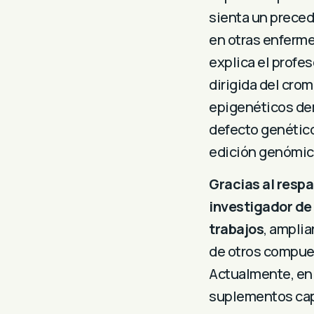
sienta un prece
en otras enferm
explica el profe
dirigida del cr
epigenéticos de
defecto genético
edición genómica
Gracias al respa
investigador de
trabajos
, amplia
de otros compues
Actualmente, en 
suplementos capa