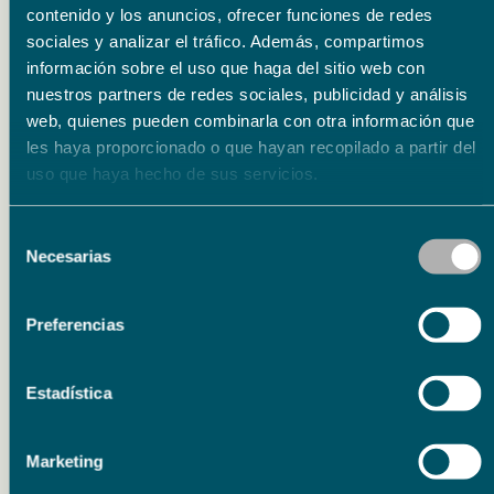
contenido y los anuncios, ofrecer funciones de redes
sociales y analizar el tráfico. Además, compartimos
información sobre el uso que haga del sitio web con
nuestros partners de redes sociales, publicidad y análisis
Noticias relacionadas
web, quienes pueden combinarla con otra información que
les haya proporcionado o que hayan recopilado a partir del
uso que haya hecho de sus servicios.
Acción social
6 agosto 2026
Fundación Unicaja respalda a Mírame en un
Selección
proyecto pionero de terapia con Minecraft para
Necesarias
de
personas con TEA
consentimiento
La Fundación Unicaja se ha unido a la
Preferencias
Asociación Mírame Granada para impulsar un
proyecto pionero que utiliza el videojuego
Estadística
Minecraft…
Marketing