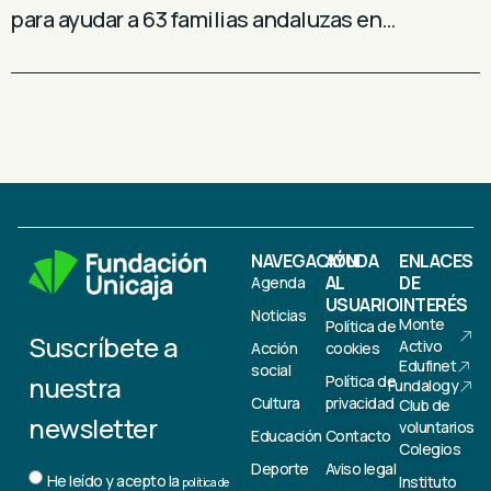
para ayudar a 63 familias andaluzas en…
NAVEGACIÓN
AYUDA
ENLACES
AL
DE
Agenda
USUARIO
INTERÉS
Noticias
Monte
Política de
Suscríbete a
Activo
Acción
cookies
Edufinet
social
nuestra
Política de
Fundalogy
Cultura
privacidad
Club de
newsletter
voluntarios
Educación
Contacto
Colegios
Deporte
Aviso legal
He leído y acepto la
Instituto
política de