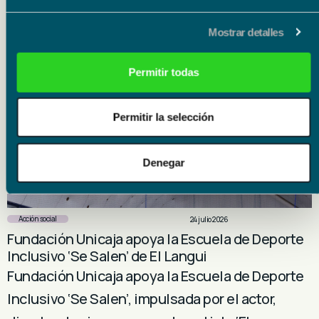
Acción social
29 julio 2026
Fundación Unicaja impulsa la ampliación del
Mostrar detalles
taller de carpintería para personas con
discapacidad de Upacesur
Permitir todas
Fundación Unicaja impulsa la ampliación del
taller de carpintería para personas con
Permitir la selección
discapacidad de Upacesur. El respaldo, a través
de la…
Denegar
Acción social
24 julio 2026
Fundación Unicaja apoya la Escuela de Deporte
Inclusivo ‘Se Salen’ de El Langui
Fundación Unicaja apoya la Escuela de Deporte
Inclusivo ‘Se Salen’, impulsada por el actor,