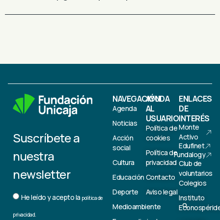
NAVEGACIÓN
AYUDA
ENLACES
AL
DE
Agenda
USUARIO
INTERÉS
Noticias
Monte
Política de
Suscríbete a
Activo
Acción
cookies
Edufinet
social
nuestra
Política de
Fundalogy
Cultura
privacidad
Club de
newsletter
voluntarios
Educación
Contacto
Colegios
Deporte
Aviso legal
He leído y acepto la
Instituto
política de
Medioambiente
Econospérid
privacidad.