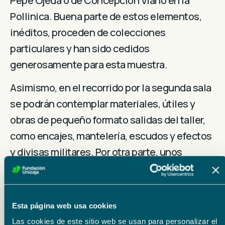
Pepe Ojeda o de Concepción Viano en la
Pollinica. Buena parte de estos elementos,
inéditos, proceden de colecciones
particulares y han sido cedidos
generosamente para esta muestra.
Asimismo, en el recorrido por la segunda sala
se podrán contemplar materiales, útiles y
obras de pequeño formato salidas del taller,
como encajes, mantelería, escudos y efectos
y divisas militares. Por otra parte, unos
paneles recorren la trayectoria de las
Hermanas Trinitarias desde su fundación en
Madrid en 1885, hasta la actualidad, pasando
Esta página web usa cookies
por su establecimiento en Málaga a partir de
Las cookies de este sitio web se usan para personalizar el