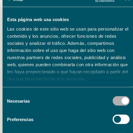
para todos los públicos durante los meses
de julio, agosto, septiembre y octubre, que
Esta página web usa cookies
contarán con un pase semanal en
Las cookies de este sitio web se usan para personalizar el
diferentes horarios. Las personas
contenido y los anuncios, ofrecer funciones de redes
interesadas pueden reservar su visita
sociales y analizar el tráfico. Además, compartimos
información sobre el uso que haga del sitio web con
previa inscripción en el correo
nuestros partners de redes sociales, publicidad y análisis
mediacionculturalalmeria@fundacionunicaja.com
web, quienes pueden combinarla con otra información que
o en el teléfono 950 18 22 86.
les haya proporcionado o que hayan recopilado a partir del
uso que haya hecho de sus servicios.
Selección
Necesarias
de
consentimiento
Preferencias