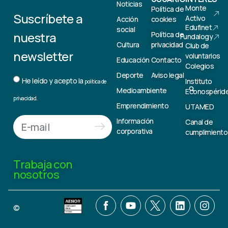
Noticias
Monte
Política de
Suscríbete a
Activo
Acción
cookies
Edufinet
social
nuestra
Política de
Fundalogy
Cultura
privacidad
Club de
newsletter
voluntarios
Educación
Contacto
Colegios
Deporte
Aviso legal
He leído y acepto la
Instituto
política de
Medioambiente
Econospérid
privacidad.
Emprendimiento
UTAMED
Información
Canal de
corporativa
cumplimiento
Trabaja con
nosotros
©