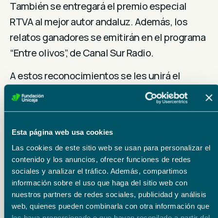
También se entregará el premio especial
RTVA al mejor autor andaluz. Además, los
relatos ganadores se emitirán en el programa
“Entre olivos”, de Canal Sur Radio.
A estos reconocimientos se les unirá el
disfrute de una experiencia oleoturística en
la provincia de Jaén para los galardonados en
cada categoría y la entrega de botellas de
Esta página web usa cookies
AOVE Puerta de Las Villas, además de una
Las cookies de este sitio web se usan para personalizar el
degustación de productos Degusta Jaén.
contenido y los anuncios, ofrecer funciones de redes
sociales y analizar el tráfico. Además, compartimos
La información íntegra sobre este premio se
información sobre el uso que haga del sitio web con
puede encontrar en el portal
nuestros partners de redes sociales, publicidad y análisis
www.masquecuentos.es, donde se recogen
web, quienes pueden combinarla con otra información que
les haya proporcionado o que hayan recopilado a partir del