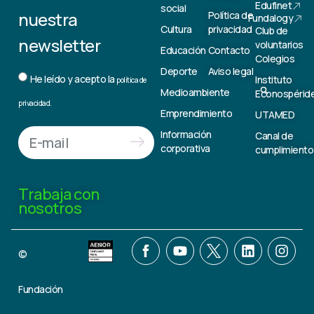
Edufinet
social
nuestra
Política de
Fundalogy
Cultura
privacidad
Club de
newsletter
voluntarios
Educación
Contacto
Colegios
Deporte
Aviso legal
He leído y acepto la
Instituto
política de
Medioambiente
Econospérid
privacidad.
Emprendimiento
UTAMED
Información
Canal de
corporativa
cumplimiento
Trabaja con
nosotros
©
Fundación