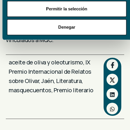
promovido los cortometrajes “Love AOVE”,
Permitir la selección
“Raíces” y “El reencuentro”; y se ha implicado
en la difusión de numerosas propuestas
Denegar
culturales promovidas por creadores
vinculados a MQC.
aceite de oliva y oleoturismo
,
IX
Premio Internacional de Relatos
sobre Olivar
,
Jaén
,
Literatura
,
masquecuentos
,
Premio literario