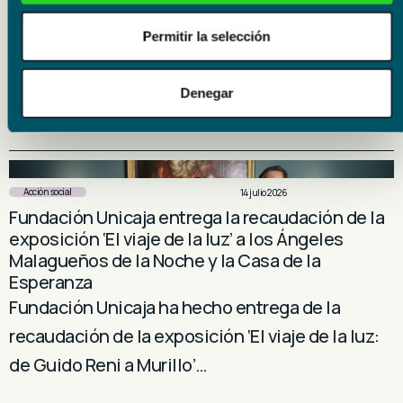
la labor de Aprompsi
Fundación Unicaja patrocina IV edición de los
Permitir la selección
Premios Imprescindibles, promovidos por
Grupo Joly, que en esta edición ha distinguido a
Denegar
Aprompsi…
Acción social
14 julio 2026
Fundación Unicaja entrega la recaudación de la
exposición ‘El viaje de la luz’ a los Ángeles
Malagueños de la Noche y la Casa de la
Esperanza
Fundación Unicaja ha hecho entrega de la
recaudación de la exposición ‘El viaje de la luz:
de Guido Reni a Murillo’…