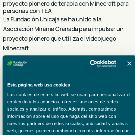
proyecto pionero de terapia con Minecraft para
personas con TEA
La Fundación Unicaja se ha unido a la
Asociación Mírame Granada para impulsar un
proyecto pionero que utiliza el videojuego
Minecraft…
Acción social
29 julio 2026
Fundación Unicaja impulsa la ampliación del
Esta página web usa cookies
taller de carpintería para personas con
Las cookies de este sitio web se usan para personalizar el
discapacidad de Upacesur
contenido y los anuncios, ofrecer funciones de redes
Fundación Unicaja impulsa la ampliación del
sociales y analizar el tráfico. Además, compartimos
taller de carpintería para personas con
información sobre el uso que haga del sitio web con
nuestros partners de redes sociales, publicidad y análisis
discapacidad de Upacesur. El respaldo, a través
web, quienes pueden combinarla con otra información que
de la…