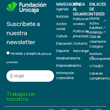
NAVEGACIÓN
AYUDA
ENLACES
AL
DE
Agenda
USUARIO
INTERÉS
Noticias
Monte
Política de
Suscríbete a
Activo
Acción
cookies
Edufinet
social
nuestra
Política de
Fundalogy
Cultura
privacidad
Club de
newsletter
voluntarios
Educación
Contacto
Colegios
Deporte
Aviso legal
He leído y acepto la
Instituto
política de
Medioambiente
Econospérid
privacidad.
Emprendimiento
UTAMED
Información
Canal de
corporativa
cumplimiento
Trabaja con
nosotros