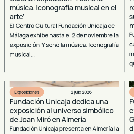
música. Iconografía musical en el
r
arte’
s
m
El Centro Cultural Fundación Unicaja de
F
Málaga exhibe hasta el 2 de noviembre la
c
exposición ‘Y sonó la música. Iconografía
m
musical…
q
Exposiciones
2 julio 2026
Fundación Unicaja dedica una
F
exposición al universo simbólico
e
de Joan Miró en Almería
G
d
Fundación Unicaja presenta en Almería la