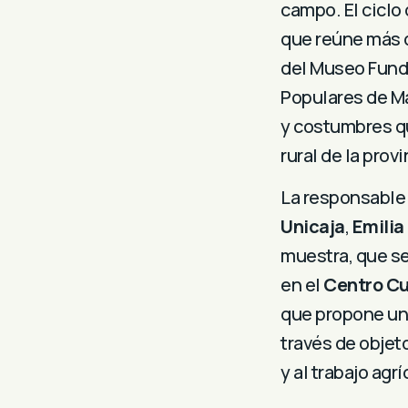
campo. El ciclo 
que reúne más d
del Museo Fund
Populares de Mál
y costumbres q
rural de la provi
La responsable 
Unicaja
,
Emilia
muestra, que se
en el
Centro Cu
que propone una 
través de objeto
y al trabajo agrí