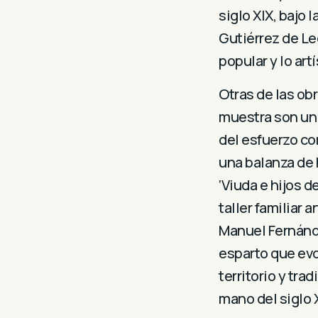
siglo XIX, bajo 
Gutiérrez de Le
popular y lo artí
Otras de las ob
muestra son un 
del esfuerzo co
una balanza de 
‘Viuda e hijos d
taller familiar
Manuel Fernánde
esparto que evo
territorio y tra
mano del siglo X