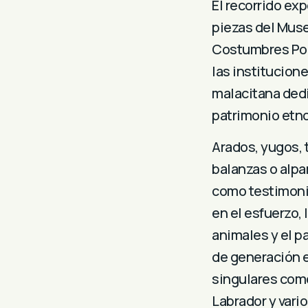
El recorrido ex
piezas del Muse
Costumbres Pop
las institucione
malacitana dedic
patrimonio etno
Arados, yugos, t
balanzas o alpa
como testimoni
en el esfuerzo, 
animales y el pa
de generación e
singulares como
Labrador y vari