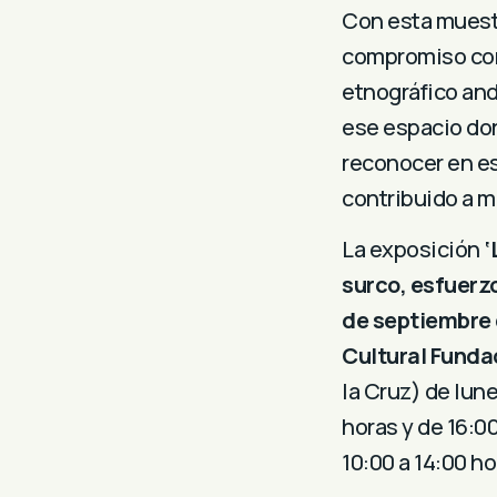
Con esta muestr
compromiso con 
etnográfico and
ese espacio don
reconocer en es
contribuido a mo
La exposición
‘
surco, esfuerz
de septiembre
Cultural Funda
la Cruz) de lune
horas y de 16:00
10:00 a 14:00 ho