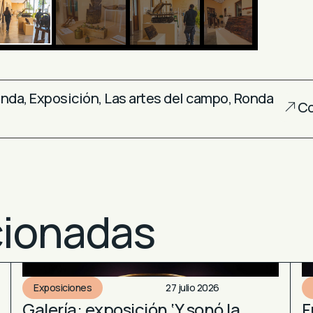
onda
,
Exposición
,
Las artes del campo
,
Ronda
Co
cionadas
Exposiciones
27 julio 2026
Galería: exposición ‘Y sonó la
F