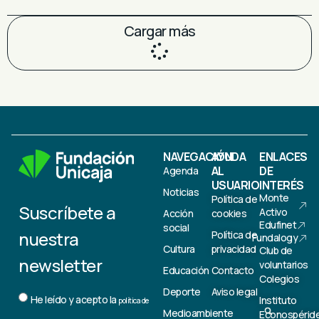
Cargar más
NAVEGACIÓN
AYUDA
ENLACES
AL
DE
Agenda
USUARIO
INTERÉS
Noticias
Monte
Política de
Suscríbete a
Activo
Acción
cookies
Edufinet
social
nuestra
Política de
Fundalogy
Cultura
privacidad
Club de
newsletter
voluntarios
Educación
Contacto
Colegios
Deporte
Aviso legal
He leído y acepto la
Instituto
política de
Medioambiente
Econospérid