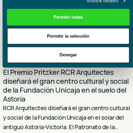
edición de la ‘San Antón Night Trail’
Mostrar detalles
Fundación Unicaja patrocina la I edición de la
Permitir todas
‘San Antón Night Trail’, una carrera nocturna de
montaña con fines solidarios que se celebrará…
Permitir la selección
Denegar
Información Corporativa
28 julio 2026
El Premio Pritzker RCR Arquitectes
diseñará el gran centro cultural y social
de la Fundación Unicaja en el suelo del
Astoria
RCR Arquitectes diseñará el gran centro cultural
y social de la Fundación Unicaja en el solar del
antiguo Astoria-Victoria. El Patronato de la…