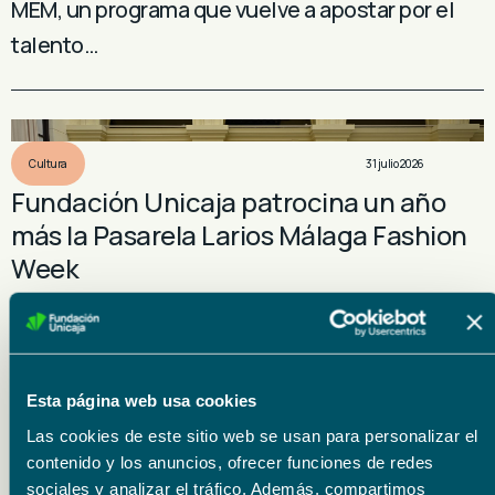
MEM, un programa que vuelve a apostar por el
talento…
Cultura
31 julio 2026
Fundación Unicaja patrocina un año
más la Pasarela Larios Málaga Fashion
Week
Fundación Unicaja participará un año más como
Main Sponsor de Pasarela Larios Málaga
Fashion Week, reafirmando su compromiso con
Esta página web usa cookies
la promoción del talento…
Las cookies de este sitio web se usan para personalizar el
contenido y los anuncios, ofrecer funciones de redes
sociales y analizar el tráfico. Además, compartimos