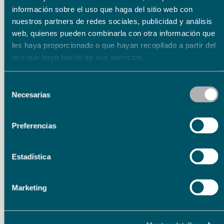
información sobre el uso que haga del sitio web con
Acción social
29 julio 2026
nuestros partners de redes sociales, publicidad y análisis
Fundación Unicaja impulsa la
web, quienes pueden combinarla con otra información que
ampliación del taller de carpintería
les haya proporcionado o que hayan recopilado a partir del
uso que haya hecho de sus servicios.
para personas con discapacidad de
Upacesur
Selección
Fundación Unicaja impulsa la ampliación del
Necesarias
de
taller de carpintería para personas con
consentimiento
discapacidad de Upacesur. El respaldo, a través
Preferencias
de la convocatoria de…
Estadística
Marketing
Deporte
28 julio 2026
Fundación Unicaja patrocina la I