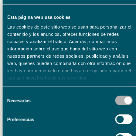
Esta página web usa cookies
Las cookies de este sitio web se usan para personalizar el
contenido y los anuncios, ofrecer funciones de redes
sociales y analizar el tráfico. Además, compartimos
información sobre el uso que haga del sitio web con
nuestros partners de redes sociales, publicidad y análisis
web, quienes pueden combinarla con otra información que
les haya proporcionado o que hayan recopilado a partir del
uso que haya hecho de sus servicios.
Centro Cultural Fundación
Unicaja de Málaga
,
Literatura
,
Los
Selección
Balbo
,
Málaga
,
Roma
Necesarias
de
consentimiento
Preferencias