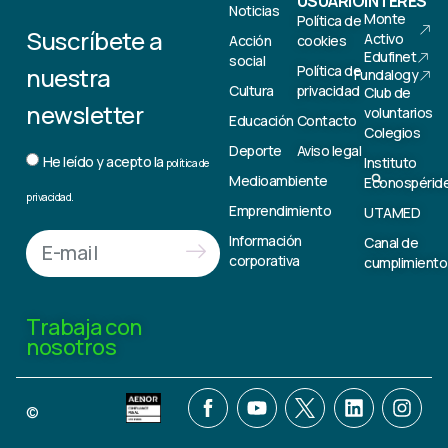
USUARIO
INTERÉS
Noticias
Monte
Política de
Suscríbete a
Activo
Acción
cookies
Edufinet
social
nuestra
Política de
Fundalogy
Cultura
privacidad
Club de
newsletter
voluntarios
Educación
Contacto
Colegios
Deporte
Aviso legal
He leído y acepto la
Instituto
política de
Medioambiente
Econospérid
privacidad.
Emprendimiento
UTAMED
Información
Canal de
corporativa
cumplimiento
Trabaja con
nosotros
©