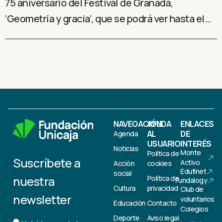
75 aniversario del Festival de Granada,
‘Geometría y gracia’, que se podrá ver hasta el…
NAVEGACIÓN
AYUDA
ENLACES
AL
DE
Agenda
USUARIO
INTERÉS
Noticias
Monte
Política de
Suscríbete a
Activo
Acción
cookies
Edufinet
social
nuestra
Política de
Fundalogy
Cultura
privacidad
Club de
newsletter
voluntarios
Educación
Contacto
Colegios
Deporte
Aviso legal