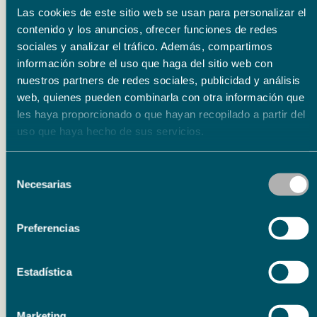
Las cookies de este sitio web se usan para personalizar el
New York Public Library (2007), The Armory
contenido y los anuncios, ofrecer funciones de redes
Show New York (2010), The Patricia & Phillip
sociales y analizar el tráfico. Además, compartimos
Frost Art Museum Miami Art Basel (2011),
información sobre el uso que haga del sitio web con
nuestros partners de redes sociales, publicidad y análisis
MACBA Buenos Aires (2012), MMOMA MOSCÚ
web, quienes pueden combinarla con otra información que
(2011), Centro de Arte Contemporáneo de
les haya proporcionado o que hayan recopilado a partir del
Málaga (2013), Art Chicago (2014), Arte
uso que haya hecho de sus servicios.
Estambul (2014), Zona Maco México DF
Selección
(2016), Museo Patio Herreriano (2017), CEART
Necesarias
de
(2017), Fundación La Caixa (2020) o la
consentimiento
Fundación Juan March (2025).
Preferencias
Su obra se encuentra en colecciones
Estadística
nacionales e internacionales como, entre
otras, las del Museo Nacional Centro de Arte
Marketing