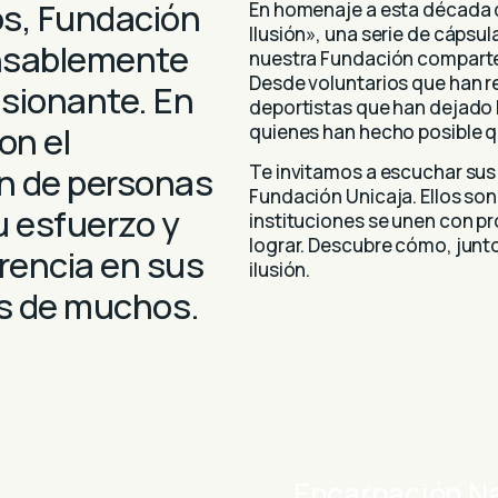
ños, Fundación
En homenaje a esta década 
Ilusión», una serie de cápsu
ansablemente
nuestra Fundación comparten
Desde voluntarios que han re
usionante. En
deportistas que han dejado 
on el
quienes han hecho posible qu
n de personas
Te invitamos a escuchar sus h
Fundación Unicaja. Ellos son
u esfuerzo y
instituciones se unen con pr
lograr. Descubre cómo, jun
erencia en sus
ilusión.
as de muchos.
Encarnación N