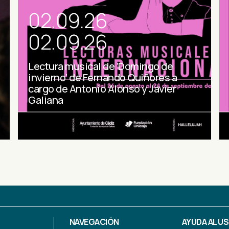
02.09.26
02.09.26
Lectura musical de ‘Domingo de
invierno’ de Fernando Quiñores a
cargo de Antonio Alonso y Javier
Galiana
NAVEGACIÓN
AYUDA AL U