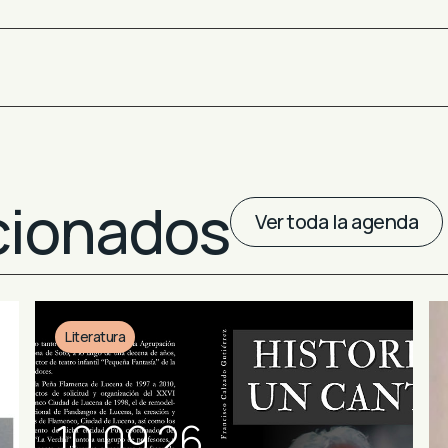
cionados
Ver toda la agenda
Literatura
10.09.26