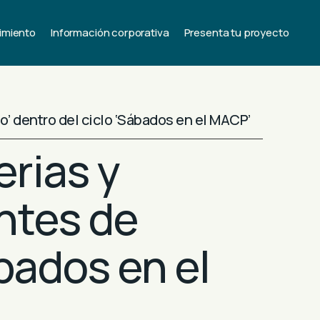
imiento
Información corporativa
Presenta tu proyecto
o’ dentro del ciclo ‘Sábados en el MACP’
erias y
ntes de
ábados en el