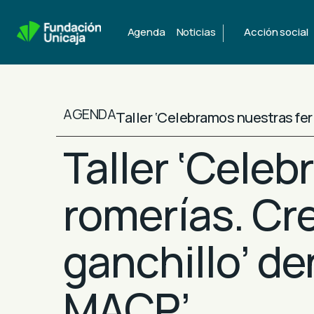
|
Agenda
Noticias
Acción social
AGENDA
Taller ‘Celebramos nuestras fer
Taller ‘Celeb
romerías. Cr
ganchillo’ de
MACP’