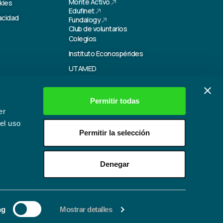
Monte Activo
kies
Edufinet
vacidad
Fundalogy
Club de voluntarios
Colegios
Instituto Econospérides
UTAMED
Canal de cumplimiento
Permitir todas
er
el uso
Permitir la selección
Denegar
ng
Mostrar detalles