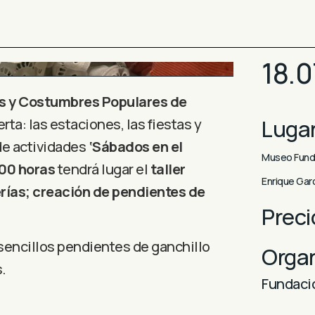
18.
s y Costumbres Populares de
Luga
erta: las estaciones, las fiestas y
de actividades
‘Sábados en el
Museo Funda
:00 horas
tendrá lugar el
taller
Enrique Garc
rías; creación de pendientes de
Preci
sencillos pendientes de ganchillo
Orga
.
Fundaci