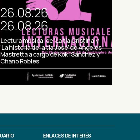
26.08.26
26.08.26
Lectura musical de ‘La tía Cristina’ y
‘La historia de la tía José’ de Ángeles
Mastretta a cargo de Koki Sánchez y
Chano Robles
SUARIO
ENLACES DE INTERÉS