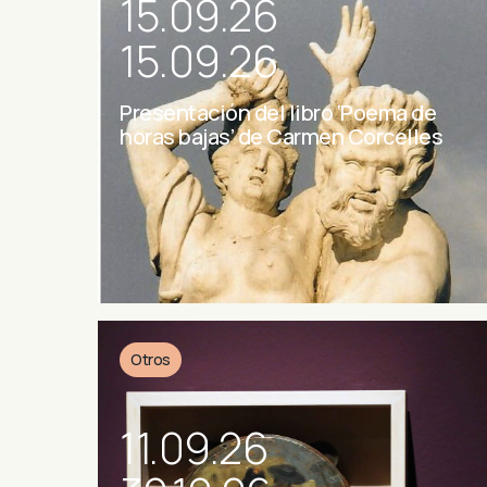
15.09.26
15.09.26
Presentación del libro ‘Poema de
horas bajas’ de Carmen Corcelles
Otros
11.09.26