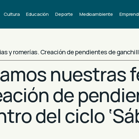
Cultura
Educación
Deporte
Medioambiente
Emprend
ias y romerías. Creación de pendientes de ganchill
ramos nuestras f
eación de pendie
ntro del ciclo ‘S