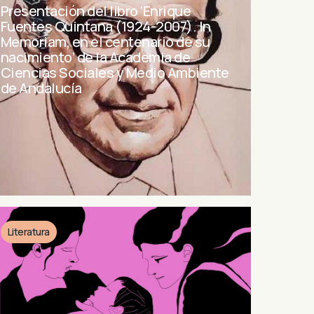
Presentación del libro ‘Enrique
Fuentes Quintana (1924-2007). In
Memoriam, en el centenario de su
nacimiento’ de la Academia de
Ciencias Sociales y Medio Ambiente
de Andalucía
Literatura