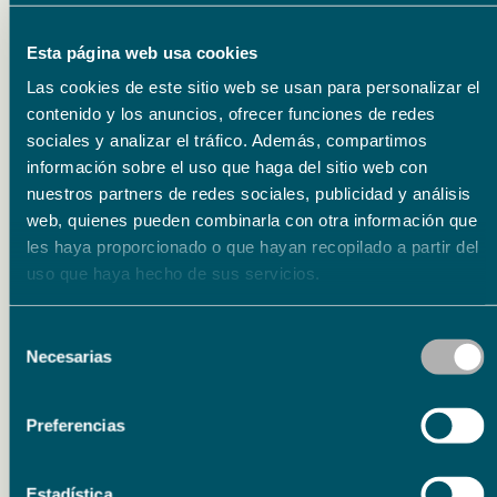
Esta página web usa cookies
Las cookies de este sitio web se usan para personalizar el
contenido y los anuncios, ofrecer funciones de redes
sociales y analizar el tráfico. Además, compartimos
información sobre el uso que haga del sitio web con
Eventos relacionados
nuestros partners de redes sociales, publicidad y análisis
web, quienes pueden combinarla con otra información que
les haya proporcionado o que hayan recopilado a partir del
Literatura
15.09.26
uso que haya hecho de sus servicios.
15.09.26
Presentación del libro ‘Poema de horas bajas’ de
Selección
Necesarias
Carmen Corcelles
de
consentimiento
Preferencias
Estadística