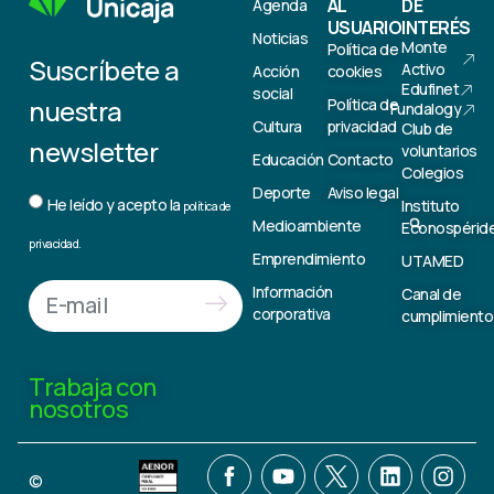
AL
DE
Agenda
USUARIO
INTERÉS
Noticias
Monte
Política de
Suscríbete a
Activo
Acción
cookies
Edufinet
social
nuestra
Política de
Fundalogy
Cultura
privacidad
Club de
newsletter
voluntarios
Educación
Contacto
Colegios
Deporte
Aviso legal
He leído y acepto la
Instituto
política de
Medioambiente
Econospérid
privacidad.
Emprendimiento
UTAMED
Información
Canal de
corporativa
cumplimiento
Trabaja con
nosotros
©