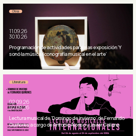
Otros
11.09.26
30.10.26
Programación de actividades paralelas exposición ‘Y
sonó la música. Iconografía musical en el arte’
Literatura
02.09.26
02.09.26
Lectura musical de ‘Domingo de invierno’ de Fernando
Quiñores a cargo de Antonio Alonso y Javier Galiana