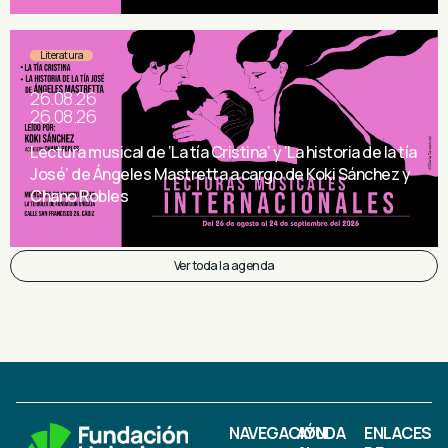
Literatura
26.08.26
26.08.26
Lectura musical de ‘La tía Cristina’ y ‘La historia de la tía
José’ de Ángeles Mastretta a cargo de Koki Sánchez y
Chano Robles
Ver toda la agenda
NAVEGACIÓN
AYUDA
ENLACES