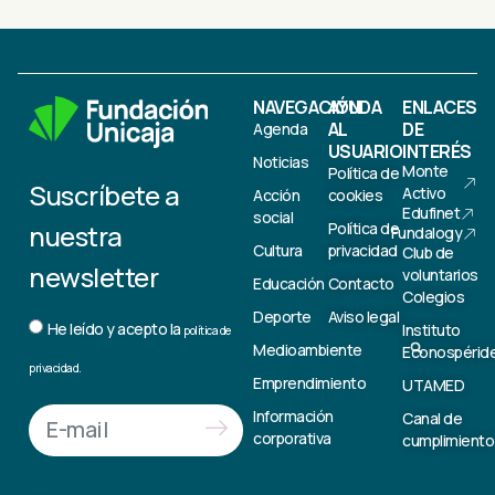
NAVEGACIÓN
AYUDA
ENLACES
AL
DE
Agenda
USUARIO
INTERÉS
Noticias
Monte
Política de
Suscríbete a
Activo
Acción
cookies
Edufinet
social
nuestra
Política de
Fundalogy
Cultura
privacidad
Club de
newsletter
voluntarios
Educación
Contacto
Colegios
Deporte
Aviso legal
He leído y acepto la
Instituto
política de
Medioambiente
Econospérid
privacidad.
Emprendimiento
UTAMED
Información
Canal de
corporativa
cumplimiento