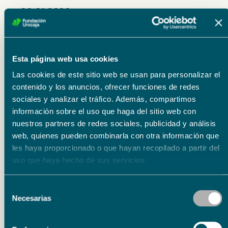
09.01.2026
13.04.2026
13.04.2026
Esta página web usa cookies
Las cookies de este sitio web se usan para personalizar el
Lugar
contenido y los anuncios, ofrecer funciones de redes
sociales y analizar el tráfico. Además, compartimos
Museo Fundación Unicaja de Artes y Costumbres Populares de Málaga. Plaza Enrique
información sobre el uso que haga del sitio web con
García-Herrera, 1
nuestros partners de redes sociales, publicidad y análisis
Precios
web, quienes pueden combinarla con otra información que
les haya proporcionado o que hayan recopilado a partir del
Entrada libre
uso que haya hecho de sus servicios.
Organizador
Selección
Agrupación de Cofradías de Málaga
Necesarias
de
consentimiento
Colabora