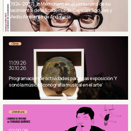
(1924-2007). In Memoriam, en el centenario de su
nacimiento’ de la Academia de Ciencias Sociales y
Medio Ambiente de Andalucía
Otros
11.09.26
30.10.26
Programación de actividades paralelas exposición ‘Y
sonó la música. Iconografía musical en el arte’
Literatura
02.09.26