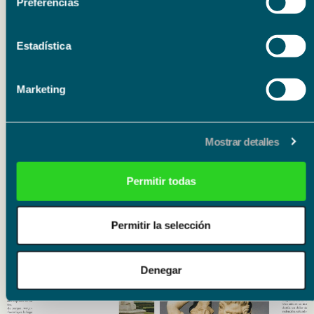
Preferencias
Fundación Unicaja
Estadística
Marketing
Mostrar detalles
Permitir todas
Eventos relacionados
Permitir la selección
Literatura
15.09.26
15.09.26
Denegar
Presentación del libro ‘Poema de horas bajas’ de
Carmen Corcelles