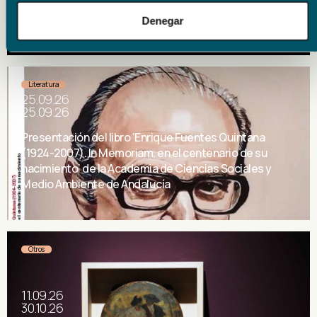
Presentación del libro ‘Historia de un cantaor’ de
Francisco Calzado Gutiérrez
Denegar
Literatura
25.09.26
25.09.26
Presentación del libro ‘Enrique Fuentes Quintana
(1924-2007). In Memoriam, en el centenario de su
nacimiento’ de la Academia de Ciencias Sociales y
Medio Ambiente de Andalucía
Otros
11.09.26
30.10.26