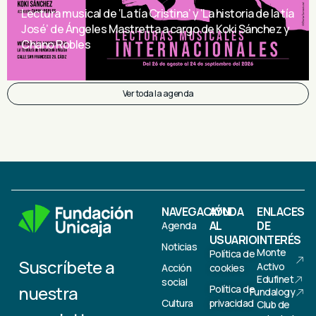
Lectura musical de ‘La tía Cristina’ y ‘La historia de la tía
José’ de Ángeles Mastretta a cargo de Koki Sánchez y
Chano Robles
Ver toda la agenda
NAVEGACIÓN
AYUDA
ENLACES
AL
DE
Agenda
USUARIO
INTERÉS
Noticias
Monte
Política de
Suscríbete a
Activo
Acción
cookies
Edufinet
social
nuestra
Política de
Fundalogy
Cultura
privacidad
Club de