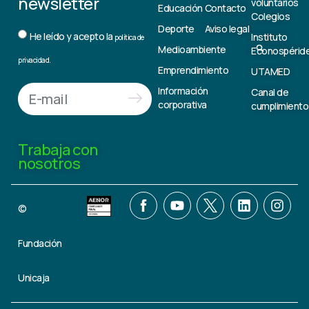
newsletter
voluntarios
Educación
Contacto
Colegios
Deporte
Aviso legal
He leído y acepto la
Instituto
política de
Medioambiente
Econospérid
privacidad.
Emprendimiento
UTAMED
Información
Canal de
corporativa
cumplimiento
Trabaja con
nosotros
©
Fundación
Unicaja