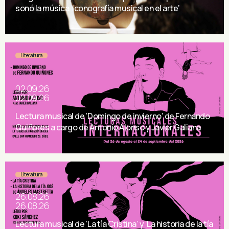
sonó la música. Iconografía musical en el arte’
Literatura
02.09.26
02.09.26
Lectura musical de ‘Domingo de invierno’ de Fernando
Quiñores a cargo de Antonio Alonso y Javier Galiana
Literatura
26.08.26
26.08.26
Lectura musical de ‘La tía Cristina’ y ‘La historia de la tía