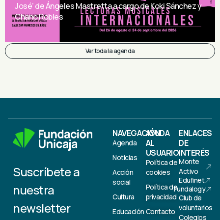
José’ de Ángeles Mastretta a cargo de Koki Sánchez y
Chano Robles
Ver toda la agenda
NAVEGACIÓN
AYUDA
ENLACES
AL
DE
Agenda
USUARIO
INTERÉS
Noticias
Monte
Política de
Suscríbete a
Activo
Acción
cookies
Edufinet
social
nuestra
Política de
Fundalogy
Cultura
privacidad
Club de
newsletter
voluntarios
Educación
Contacto
Colegios