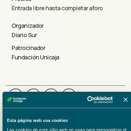
Entrada libre hasta completar aforo
Organizador
Diario Sur
Patrocinador
Fundación Unicaja
Esta página web usa cookies
Las cookies de este sitio web se usan para personalizar el