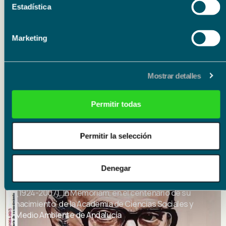
Estadística
Literatura
Marketing
10.09.26
10.09.26
Mostrar detalles
Presentación del libro ‘Historia de un cantaor’ de
Francisco Calzado Gutiérrez
Permitir todas
Permitir la selección
Literatura
25.09.26
25.09.26
Denegar
Presentación del libro ‘Enrique Fuentes Quintana
(1924-2007). In Memoriam, en el centenario de su
nacimiento’ de la Academia de Ciencias Sociales y
Medio Ambiente de Andalucía