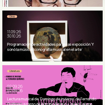
Otros
11.09.26
30.10.26
Programación de actividades paralelas exposición ‘Y
sonó la música. Iconografía musical en el arte’
Literatura
02.09.26
02.09.26
Lectura musical de ‘Domingo de invierno’ de Fernando
Quiñores a cargo de Antonio Alonso y Javier Galiana