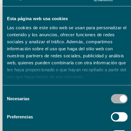
Esta página web usa cookies
Las cookies de este sitio web se usan para personalizar el
contenido y los anuncios, ofrecer funciones de redes
sociales y analizar el tráfico. Además, compartimos
información sobre el uso que haga del sitio web con
Eventos relacionados
nuestros partners de redes sociales, publicidad y análisis
web, quienes pueden combinarla con otra información que
les haya proporcionado o que hayan recopilado a partir del
uso que haya hecho de sus servicios.
Literatura
15.09.26
15.09.26
Selección
Presentación del libro ‘Poema de horas bajas’ de
Necesarias
de
Carmen Corcelles
consentimiento
Preferencias