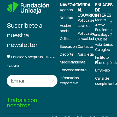
NAVEGACIÓN
AYUDA
ENLACES
AL
DE
Agenda
USUARIO
INTERÉS
Noticias
Monte
Política de
Suscríbete a
Activo
Acción
cookies
Edufinet
social
nuestra
Política de
Fundalogy
Cultura
privacidad
Club de
newsletter
voluntarios
Educación
Contacto
Colegios
Deporte
Aviso legal
He leído y acepto la
Instituto
política de
Medioambiente
Econospérid
privacidad.
Emprendimiento
UTAMED
Información
Canal de
corporativa
cumplimiento
Trabaja con
nosotros