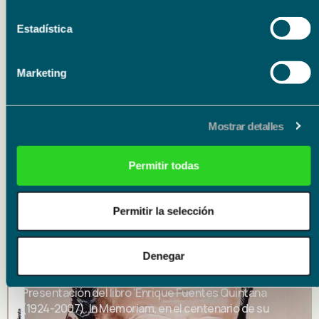
Estadística
Marketing
Literatura
10.09.26
Mostrar detalles
10.09.26
Presentación del libro ‘Historia de un cantaor’ de
Permitir todas
Francisco Calzado Gutiérrez
Permitir la selección
Literatura
25.09.26
Denegar
25.09.26
Presentación del libro ‘Enrique Fuentes Quintana
(1924-2007). In Memoriam, en el centenario de su