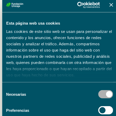
Fundación Unicaja
Esta página web usa cookies
Las cookies de este sitio web se usan para personalizar el
contenido y los anuncios, ofrecer funciones de redes
sociales y analizar el tráfico. Además, compartimos
información sobre el uso que haga del sitio web con
nuestros partners de redes sociales, publicidad y análisis
Eventos relacionados
web, quienes pueden combinarla con otra información que
les haya proporcionado o que hayan recopilado a partir del
uso que haya hecho de sus servicios.
Literatura
15.09.26
Selección
15.09.26
Necesarias
de
Presentación del libro ‘Poema de horas bajas’ de
consentimiento
Carmen Corcelles
Preferencias