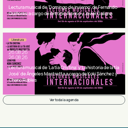
Lectura musical de ‘Domingo de invierno’ de Fernando
Quiñores a cargo de Antonio Alonso y Javier Galiana
Literatura
26.08.26
26.08.26
Lectura musical de ‘La tía Cristina’ y ‘La historia de la tía
José’ de Ángeles Mastretta a cargo de Koki Sánchez y
Chano Robles
Ver toda la agenda