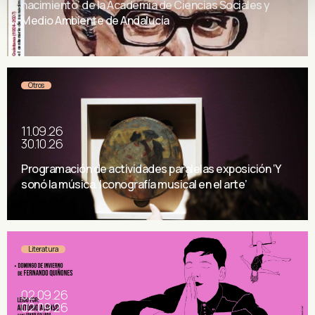
nacimiento’ de la Academia de Ciencias Sociales y
Medio Ambiente de Andalucía
Otros
11.09.26
30.10.26
Programación de actividades paralelas exposición ‘Y
sonó la música. Iconografía musical en el arte’
Literatura
02.09.26
02.09.26