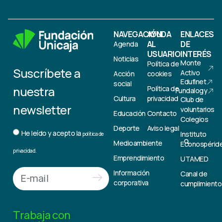
NAVEGACIÓN
AYUDA
ENLACES
AL
DE
Agenda
USUARIO
INTERÉS
Noticias
Monte
Política de
Suscríbete a
Activo
Acción
cookies
Edufinet
social
nuestra
Política de
Fundalogy
Cultura
privacidad
Club de
newsletter
voluntarios
Educación
Contacto
Colegios
Deporte
Aviso legal
He leído y acepto la
Instituto
política de
Medioambiente
Econospérid
privacidad.
Emprendimiento
UTAMED
Información
Canal de
corporativa
cumplimiento
Trabaja con