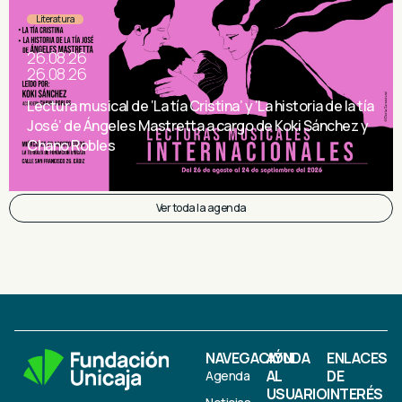
Literatura
26.08.26
26.08.26
Lectura musical de ‘La tía Cristina’ y ‘La historia de la tía
José’ de Ángeles Mastretta a cargo de Koki Sánchez y
Chano Robles
Ver toda la agenda
NAVEGACIÓN
AYUDA
ENLACES
AL
DE
Agenda
USUARIO
INTERÉS