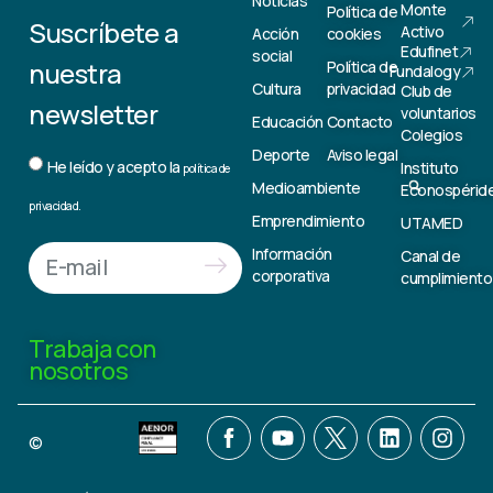
Noticias
Monte
Política de
Suscríbete a
Activo
Acción
cookies
Edufinet
social
nuestra
Política de
Fundalogy
Cultura
privacidad
Club de
newsletter
voluntarios
Educación
Contacto
Colegios
Deporte
Aviso legal
He leído y acepto la
Instituto
política de
Medioambiente
Econospérid
privacidad.
Emprendimiento
UTAMED
Información
Canal de
corporativa
cumplimiento
Trabaja con
nosotros
©