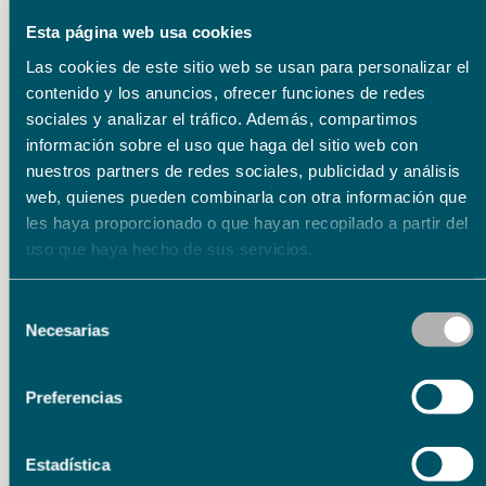
Esta página web usa cookies
Las cookies de este sitio web se usan para personalizar el
contenido y los anuncios, ofrecer funciones de redes
sociales y analizar el tráfico. Además, compartimos
Eventos relacionados
información sobre el uso que haga del sitio web con
nuestros partners de redes sociales, publicidad y análisis
web, quienes pueden combinarla con otra información que
Literatura
les haya proporcionado o que hayan recopilado a partir del
15.09.26
uso que haya hecho de sus servicios.
15.09.26
Presentación del libro ‘Poema de horas bajas’ de
Selección
Carmen Corcelles
Necesarias
de
consentimiento
Preferencias
Estadística
Literatura