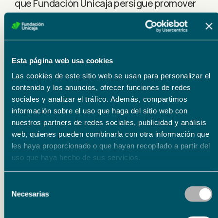
que Fundación Unicaja persigue promover
la educación en valores entre el público
infantil, fomentando valores como la
preservación del medio ambiente, la
Esta página web usa cookies
superación personal, la igualdad de género,
Las cookies de este sitio web se usan para personalizar el
la creatividad o el espíritu crítico, entre
contenido y los anuncios, ofrecer funciones de redes
otros.
sociales y analizar el tráfico. Además, compartimos
información sobre el uso que haga del sitio web con
nuestros partners de redes sociales, publicidad y análisis
web, quienes pueden combinarla con otra información que
les haya proporcionado o que hayan recopilado a partir del
Lugar
uso que haya hecho de sus servicios.
Centro Cultural Fundación Unicaja de Sevilla
Selección
Precios
Necesarias
de
Entrada libre hasta completar aforo
consentimiento