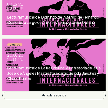
02.09.26
02.09.26
Lectura musical de ‘Domingo de invierno’ de Fernando
Quiñores a cargo de Antonio Alonso y Javier Galiana
Literatura
26.08.26
26.08.26
Lectura musical de ‘La tía Cristina’ y ‘La historia de la tía
José’ de Ángeles Mastretta a cargo de Koki Sánchez y
Chano Robles
Ver toda la agenda