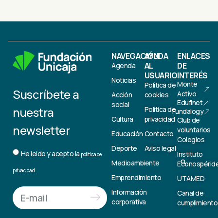
NAVEGACIÓN
AYUDA
ENLACES
AL
DE
Agenda
USUARIO
INTERÉS
Noticias
Monte
Política de
Suscríbete a
Activo
Acción
cookies
Edufinet
social
nuestra
Política de
Fundalogy
Cultura
privacidad
Club de
newsletter
voluntarios
Educación
Contacto
Colegios
Deporte
Aviso legal
He leído y acepto la
Instituto
política de
Medioambiente
Econospérid
privacidad.
Emprendimiento
UTAMED
Información
Canal de
corporativa
cumplimiento