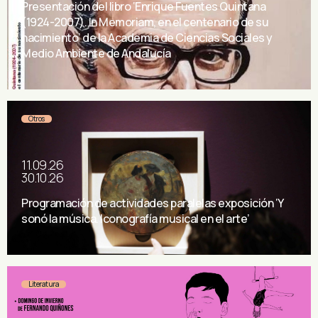
Presentación del libro ‘Enrique Fuentes Quintana
(1924-2007). In Memoriam, en el centenario de su
nacimiento’ de la Academia de Ciencias Sociales y
Medio Ambiente de Andalucía
Otros
11.09.26
30.10.26
Programación de actividades paralelas exposición ‘Y
sonó la música. Iconografía musical en el arte’
Literatura