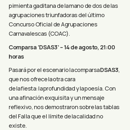
pimienta gaditana de la mano de dos de las
agrupaciones triunfadoras del último
Concurso Oficial de Agrupaciones
Carnavalescas (COAC).
Comparsa ‘DSAS3’ – 14 de agosto, 21:00
horas
Pasará por el escenario la comparsa
DSAS3
,
que nos ofrece la otra cara
de la fiesta: la profundidad y la poesía. Con
una afinación exquisita y un mensaje
reflexivo, nos demostraron sobre las tablas
del Falla que el límite de la calidad no
existe.