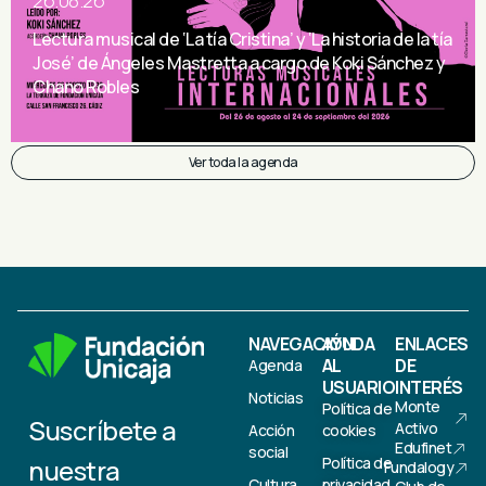
26.08.26
Lectura musical de ‘La tía Cristina’ y ‘La historia de la tía
José’ de Ángeles Mastretta a cargo de Koki Sánchez y
Chano Robles
Ver toda la agenda
NAVEGACIÓN
AYUDA
ENLACES
AL
DE
Agenda
USUARIO
INTERÉS
Noticias
Monte
Política de
Suscríbete a
Activo
Acción
cookies
Edufinet
social
nuestra
Política de
Fundalogy
Cultura
privacidad