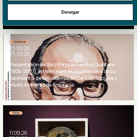
Presentación del libro ‘Historia de un cantaor’ de
Denegar
Francisco Calzado Gutiérrez
Literatura
25.09.26
25.09.26
Presentación del libro ‘Enrique Fuentes Quintana
(1924-2007). In Memoriam, en el centenario de su
nacimiento’ de la Academia de Ciencias Sociales y
Medio Ambiente de Andalucía
Otros
11.09.26