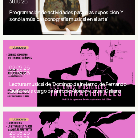
30.10.26
Programación de actividades paralelas exposición ‘Y
sonó la música. Iconografía musical en el arte’
Literatura
02.09.26
02.09.26
Lectura musical de ‘Domingo de invierno’ de Fernando
Quiñores a cargo de Antonio Alonso y Javier Galiana
Literatura
26.08.26