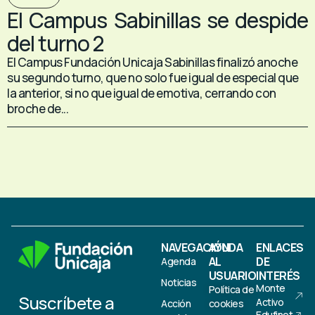
El Campus Sabinillas se despide
del turno 2
El Campus Fundación Unicaja Sabinillas finalizó anoche
su segundo turno, que no solo fue igual de especial que
la anterior, si no que igual de emotiva, cerrando con
broche de...
NAVEGACIÓN
AYUDA
ENLACES
AL
DE
Agenda
USUARIO
INTERÉS
Noticias
Monte
Política de
Suscríbete a
Activo
Acción
cookies
Edufinet