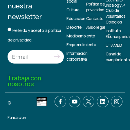
social
nuestra
Política de
Fundalogy
Cultura
privacidad
Club de
newsletter
voluntarios
Educación
Contacto
Colegios
Deporte
Aviso legal
He leído y acepto la
política
Instituto
Medioambiente
Econospérid
de privacidad.
Emprendimiento
UTAMED
Información
Canal de
corporativa
cumplimiento
Trabaja con
nosotros
©
Fundación