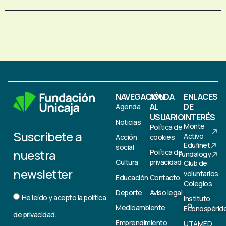
NAVEGACIÓN
AYUDA
ENLACES
AL
DE
Agenda
USUARIO
INTERÉS
Noticias
Monte
Política de
Suscríbete a
Activo
Acción
cookies
Edufinet
social
nuestra
Política de
Fundalogy
Cultura
privacidad
Club de
newsletter
voluntarios
Educación
Contacto
Colegios
Deporte
Aviso legal
He leído y acepto la
política
Instituto
Medioambiente
Econospérid
de privacidad.
Emprendimiento
UTAMED