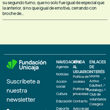
su segundo turno, que no solo fue igual de especial que
la anterior, si no que igual de emotiva, cerrando con
broche de...
NAVEGACIÓN
AYUDA
ENLACES
AL
DE
Agenda
USUARIO
INTERÉS
Noticias
Monte
Política de
Suscríbete a
Activo
Acción
cookies
Edufinet
social
nuestra
Política de
Fundalogy
Cultura
privacidad
Club de
newsletter
voluntarios
Educación
Contacto
Colegios
Deporte
Aviso legal