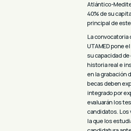
Atlántico-Medite
40% de su capital
principal de est
La convocatoria 
UTAMED pone el f
su capacidad de 
historia real e i
en la grabación d
becas deben expl
integrado por e
evaluarán los te
candidatos. Los 
la que los estud
candidatura ante