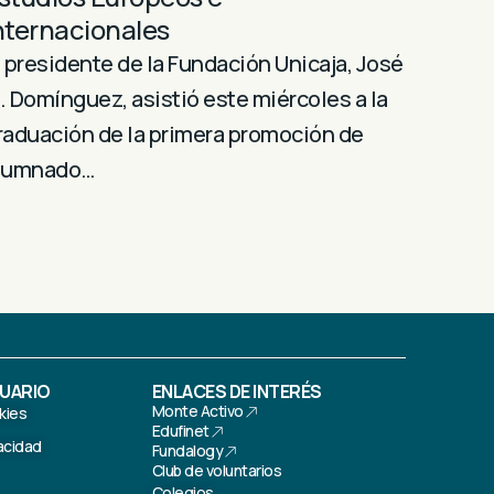
nternacionales
l presidente de la Fundación Unicaja, José
. Domínguez, asistió este miércoles a la
raduación de la primera promoción de
lumnado…
SUARIO
ENLACES DE INTERÉS
Monte Activo
kies
Edufinet
vacidad
Fundalogy
Club de voluntarios
Colegios