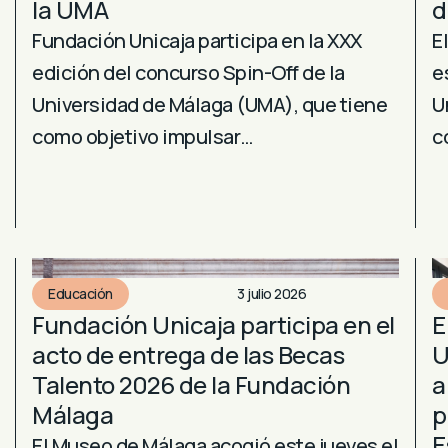
la UMA
d
Fundación Unicaja participa en la XXX
E
edición del concurso Spin-Off de la
e
Universidad de Málaga (UMA), que tiene
U
como objetivo impulsar…
c
Educación
3 julio 2026
Fundación Unicaja participa en el
E
acto de entrega de las Becas
U
Talento 2026 de la Fundación
a
Málaga
p
E
El Museo de Málaga acogió este jueves el