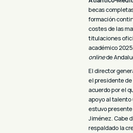
Atlántico-Medi
becas completas 
formación contin
costes de las mat
titulaciones ofic
académico 2025/2
online
de Andalu
El director gener
el presidente d
acuerdo por el q
apoyo al talento 
estuvo presente 
Jiménez. Cabe de
respaldado la cr