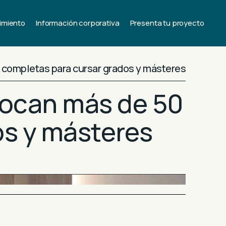
imiento
Información corporativa
Presenta tu proyecto
completas para cursar grados y másteres
ocan más de 50
os y másteres