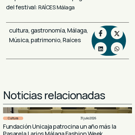
del festival:
RAÍCES Málaga
cultura
,
gastronomía
,
Málaga
,
Música
,
patrimonio
,
Raíces
Noticias relacionadas
Cultura
31 julio 2026
Fundación Unicaja patrocina un año más la
Pasarela Larios Málaga Fashion Week