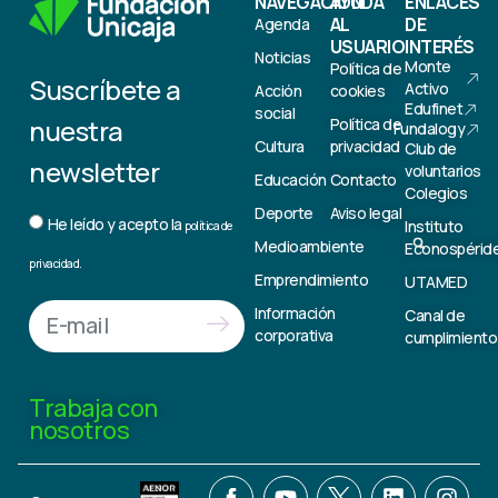
NAVEGACIÓN
AYUDA
ENLACES
AL
DE
Agenda
USUARIO
INTERÉS
Noticias
Monte
Política de
Suscríbete a
Activo
Acción
cookies
Edufinet
social
nuestra
Política de
Fundalogy
Cultura
privacidad
Club de
newsletter
voluntarios
Educación
Contacto
Colegios
Deporte
Aviso legal
He leído y acepto la
Instituto
política de
Medioambiente
Econospérid
privacidad.
Emprendimiento
UTAMED
Información
Canal de
corporativa
cumplimiento
Trabaja con
nosotros