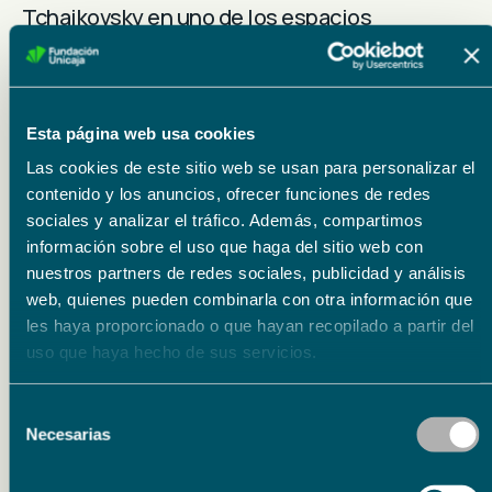
Tchaikovsky en uno de los espacios
patrimoniales más bellos y evocadores del
centro histórico de Málaga. La propuesta
busca precisamente establecer ese diálogo
Esta página web usa cookies
entre arquitectura, emoción y música de
Las cookies de este sitio web se usan para personalizar el
cámara que define la filosofía del proyecto.
contenido y los anuncios, ofrecer funciones de redes
sociales y analizar el tráfico. Además, compartimos
Uno de los momentos más singulares de
información sobre el uso que haga del sitio web con
nuestros partners de redes sociales, publicidad y análisis
Raíces llegará el
domingo 14 de junio
en el
web, quienes pueden combinarla con otra información que
antiguo
Cortijo Bacardí
con “
Sabores y
les haya proporcionado o que hayan recopilado a partir del
Melodías de Rossini. Un viaje musical y
uso que haya hecho de sus servicios.
gastronómico con Rossini
”, una experiencia
Selección
que combinará recital lírico y gastronomía en
Necesarias
de
un entorno de enorme personalidad. El
consentimiento
programa musical incluirá arias y fragmentos