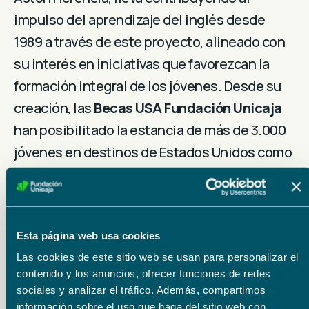
impulso del aprendizaje del inglés desde
1989 a través de este proyecto, alineado con
su interés en iniciativas que favorezcan la
formación integral de los jóvenes. Desde su
creación, las
Becas USA Fundación Unicaja
han posibilitado la estancia de más de 3.000
jóvenes en destinos de Estados Unidos como
Boston, Chicago, Indiana, Washington, Nueva
York, Maryland, Baltimore e Indianápolis, entre
otros.
Esta página web usa cookies
Las cookies de este sitio web se usan para personalizar el
Acto de entrega
,
Aston Herencia
,
contenido y los anuncios, ofrecer funciones de redes
sociales y analizar el tráfico. Además, compartimos
Becas USA 2026
,
Estados Unido
,
información sobre el uso que haga del sitio web con