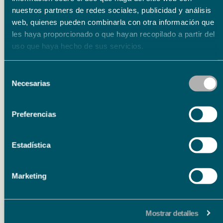
Intercambio cultural
,
Sala Fundación
nuestros partners de redes sociales, publicidad y análisis
Unicaja María Cristina
web, quienes pueden combinarla con otra información que
les haya proporcionado o que hayan recopilado a partir del
uso que haya hecho de sus servicios.
Selección
Necesarias
de
consentimiento
Preferencias
Noticias relacionadas
Estadística
Educación
1 agosto 2026
Marketing
Fundación Unicaja y UTAMED Universidad
lanzan la segunda edición de Becas MEM con
124 becas para estudios universitarios y de FP
Mostrar detalles
UTAMED Universidad y Fundación Unicaja han