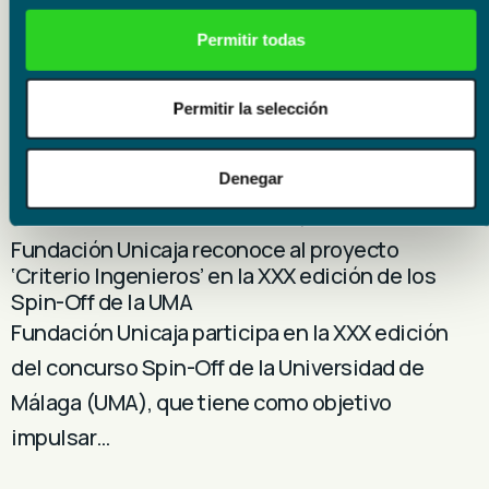
presentado la segunda edición de las Becas
Permitir todas
MEM, un programa que vuelve a apostar por…
Permitir la selección
Denegar
Educación
17 julio 2026
Fundación Unicaja reconoce al proyecto
‘Criterio Ingenieros’ en la XXX edición de los
Spin-Off de la UMA
Fundación Unicaja participa en la XXX edición
del concurso Spin-Off de la Universidad de
Málaga (UMA), que tiene como objetivo
impulsar…