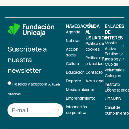
NAVEGACIÓN
AYUDA
ENLACES
AL
DE
Agenda
USUARIO
INTERÉS
Noticias
Monte
Política de
Suscríbete a
Activo
Acción
cookies
Edufinet
social
nuestra
Política de
Fundalogy
Cultura
privacidad
Club de
newsletter
voluntarios
Educación
Contacto
Colegios
Deporte
Aviso legal
He leído y acepto la
Instituto
política de
Medioambiente
Econospérid
privacidad.
Emprendimiento
UTAMED
Información
Canal de
corporativa
cumplimiento