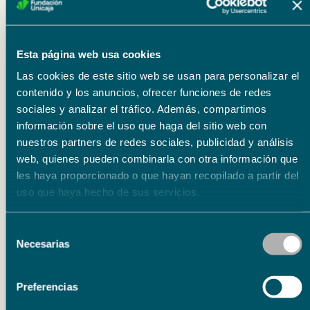
de Cristóbal López de Gándara y la obra de
flamenco sinfónico, ‘La Luna de Alejandra’, del
compositor y guitarrista flamenco, Daniel
Esta página web usa cookies
Casares.
Las cookies de este sitio web se usan para personalizar el
contenido y los anuncios, ofrecer funciones de redes
Por otra parte, el ‘II Concurso Internacional de
sociales y analizar el tráfico. Además, compartimos
Guitarra Ciudad de Málaga’ convoca a
información sobre el uso que haga del sitio web con
nuestros partners de redes sociales, publicidad y análisis
guitarristas nacidos a partir de 1996, de
web, quienes pueden combinarla con otra información que
cualquier nacionalidad y consta de una fase
les haya proporcionado o que hayan recopilado a partir del
eliminatoria el 11 de junio a las 10,30 horas y
uso que haya hecho de sus servicios.
una fase final el 12 de junio, a las 11,00 horas,
Selección
ambas en el Conservatorio Superior de
Necesarias
de
Música de Málaga.
consentimiento
Preferencias