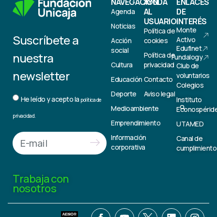
NAVEGACIÓN
AYUDA
ENLACES
AL
DE
Agenda
USUARIO
INTERÉS
Noticias
Monte
Política de
Suscríbete a
Activo
Acción
cookies
Edufinet
social
nuestra
Política de
Fundalogy
Cultura
privacidad
Club de
newsletter
voluntarios
Educación
Contacto
Colegios
Deporte
Aviso legal
He leído y acepto la
Instituto
política de
Medioambiente
Econospérid
privacidad.
Emprendimiento
UTAMED
Información
Canal de
corporativa
cumplimiento
Trabaja con
nosotros