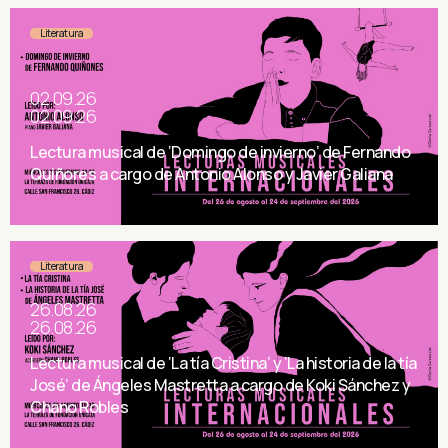
Literatura
02.09.26
02.09.26
Lectura musical de ‘Domingo de invierno’ de Fernando
Quiñores a cargo de Antonio Alonso y Javier Galiana
Literatura
26.08.26
26.08.26
Lectura musical de ‘La tía Cristina’ y ‘La historia de la tía
José’ de Ángeles Mastretta a cargo de Koki Sánchez y
Chano Robles