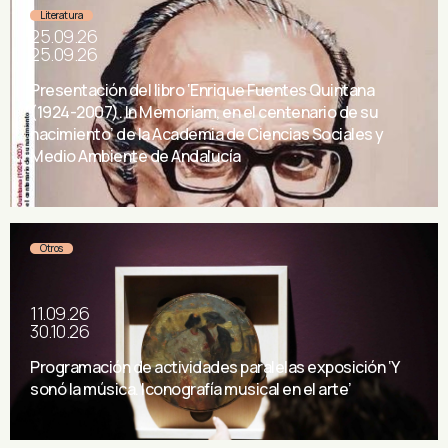
Literatura
25.09.26
25.09.26
Presentación del libro ‘Enrique Fuentes Quintana
(1924-2007). In Memoriam, en el centenario de su
nacimiento’ de la Academia de Ciencias Sociales y
Medio Ambiente de Andalucía
Otros
11.09.26
30.10.26
Programación de actividades paralelas exposición ‘Y
sonó la música. Iconografía musical en el arte’