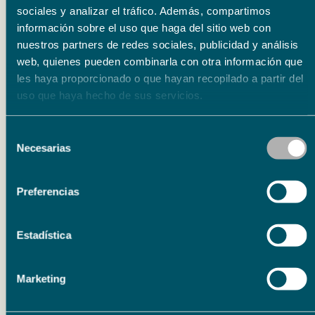
Organizador
sociales y analizar el tráfico. Además, compartimos
información sobre el uso que haga del sitio web con
Ayuntamiento de Ronda
nuestros partners de redes sociales, publicidad y análisis
Colabora
web, quienes pueden combinarla con otra información que
les haya proporcionado o que hayan recopilado a partir del
Fundación Unicaja
uso que haya hecho de sus servicios.
Selección
Necesarias
de
consentimiento
Preferencias
Estadística
Eventos relacionados
Marketing
Literatura