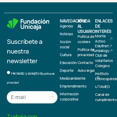
NAVEGACIÓN
AYUDA
ENLACES
AL
DE
Agenda
USUARIO
INTERÉS
Noticias
Monte
Política de
Suscríbete a
Activo
Acción
cookies
Edufinet
social
nuestra
Política de
Fundalogy
Cultura
privacidad
Club de
newsletter
voluntarios
Educación
Contacto
Colegios
Deporte
Aviso legal
He leído y acepto la
Instituto
política de
Medioambiente
Econospérid
privacidad.
Emprendimiento
UTAMED
Información
Canal de
corporativa
cumplimiento
Trabaja con