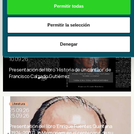
Permitir todas
Permitir la selección
Literatura
Denegar
10.09.26
10.09.26
Presentación del libro ‘Historia de un cantaor’ de
Francisco Calzado Gutiérrez
Literatura
25.09.26
25.09.26
Presentación del libro ‘Enrique Fuentes Quintana
(1924-2007). In Memoriam, en el centenario de su