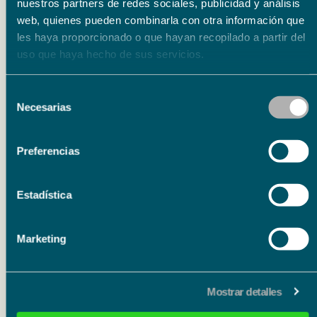
nuestros partners de redes sociales, publicidad y análisis
web, quienes pueden combinarla con otra información que
Compra tu entrada
les haya proporcionado o que hayan recopilado a partir del
uso que haya hecho de sus servicios.
Selección
Necesarias
de
consentimiento
Preferencias
Eventos relacionados
Estadística
Literatura
Marketing
15.09.26
15.09.26
Presentación del libro ‘Poema de horas bajas’ de
Mostrar detalles
Carmen Corcelles