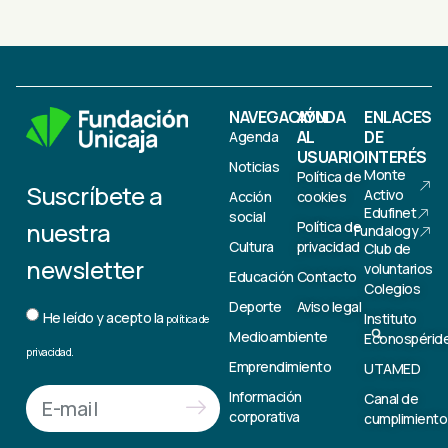
NAVEGACIÓN
AYUDA
ENLACES
AL
DE
Agenda
USUARIO
INTERÉS
Noticias
Monte
Política de
Suscríbete a
Activo
Acción
cookies
Edufinet
social
nuestra
Política de
Fundalogy
Cultura
privacidad
Club de
newsletter
voluntarios
Educación
Contacto
Colegios
Deporte
Aviso legal
He leído y acepto la
Instituto
política de
Medioambiente
Econospérid
privacidad.
Emprendimiento
UTAMED
Información
Canal de
corporativa
cumplimiento