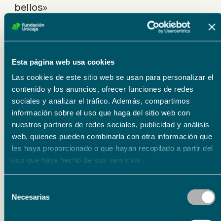
bellos»
Recitativo
Aria: «Al tierno esposo»
Esta página web usa cookies
Recitativo
Las cookies de este sitio web se usan para personalizar el
contenido y los anuncios, ofrecer funciones de redes
– Aria: «Del piélago violento»
sociales y analizar el tráfico. Además, compartimos
información sobre el uso que haga del sitio web con
nuestros partners de redes sociales, publicidad y análisis
web, quienes pueden combinarla con otra información que
les haya proporcionado o que hayan recopilado a partir del
Lugar
uso que haya hecho de sus servicios.
Centro Cultural Fundación Unicaja de Ronda
Selección
Precios
Necesarias
de
Entrada libre hasta completar aforo
consentimiento