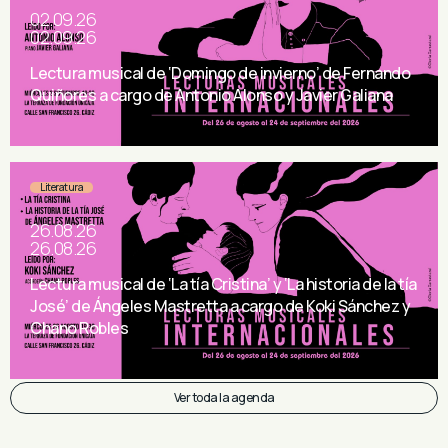
02.09.26
02.09.26
Lectura musical de ‘Domingo de invierno’ de Fernando
Quiñores a cargo de Antonio Alonso y Javier Galiana
Literatura
26.08.26
26.08.26
Lectura musical de ‘La tía Cristina’ y ‘La historia de la tía
José’ de Ángeles Mastretta a cargo de Koki Sánchez y
Chano Robles
Ver toda la agenda