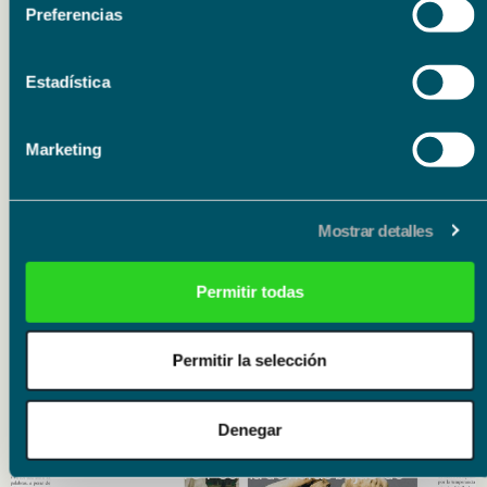
Preferencias
Organizador
Fundación Unicaja
Estadística
Marketing
Mostrar detalles
Permitir todas
Eventos relacionados
Permitir la selección
Literatura
15.09.26
Denegar
15.09.26
Presentación del libro ‘Poema de horas bajas’ de