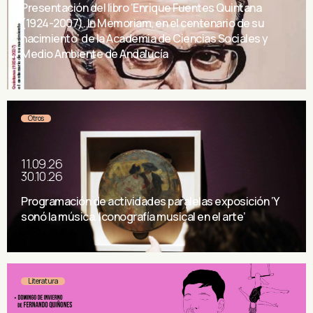
Presentación del libro ‘Enrique Fuentes Quintana
(1924-2007). In Memoriam, en el centenario de su
nacimiento’ de la Academia de Ciencias Sociales y
Medio Ambiente de Andalucía
Otros
11.09.26
30.10.26
Programación de actividades paralelas exposición ‘Y
sonó la música. Iconografía musical en el arte’
Literatura