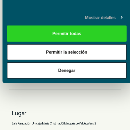
Mostrar detalles
-» Torero quiero ser “
Permitir todas
EL GATO MONTÉS…M.Penella
Sandra Pastrana
Permitir la selección
Alessandro Liberatore
Denegar
Lugar
Sala Fundación Unicaja María Cristina. C/Marqués de Valdecañas, 2