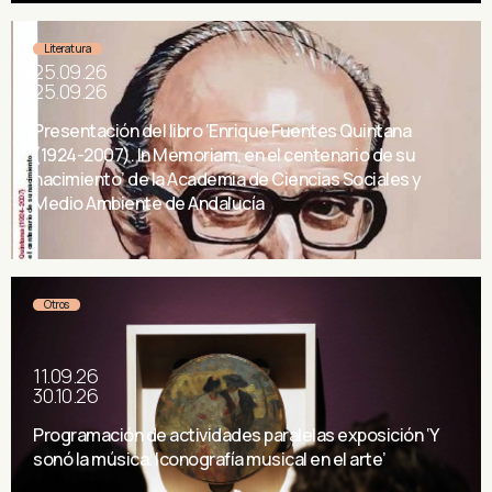
Literatura
25.09.26
25.09.26
Presentación del libro ‘Enrique Fuentes Quintana
(1924-2007). In Memoriam, en el centenario de su
nacimiento’ de la Academia de Ciencias Sociales y
Medio Ambiente de Andalucía
Otros
11.09.26
30.10.26
Programación de actividades paralelas exposición ‘Y
sonó la música. Iconografía musical en el arte’