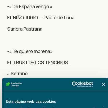
-» De España vengo »
EL NIÑO JUDIO …..Pablo de Luna
Sandra Pastrana
-» Te quiero morena»
EL TRUST DE LOS TENORIOS…
J.Serrano
Alessandro Liberatore
Esta página web usa cookies
-» La Tarantula »