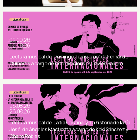
Literatura
02.09.26
02.09.26
Lectura musical de ‘Domingo de invierno’ de Fernando
Quiñores a cargo de Antonio Alonso y Javier Galiana
Literatura
26.08.26
26.08.26
Lectura musical de ‘La tía Cristina’ y ‘La historia de la tía
José’ de Ángeles Mastretta a cargo de Koki Sánchez y
Chano Robles