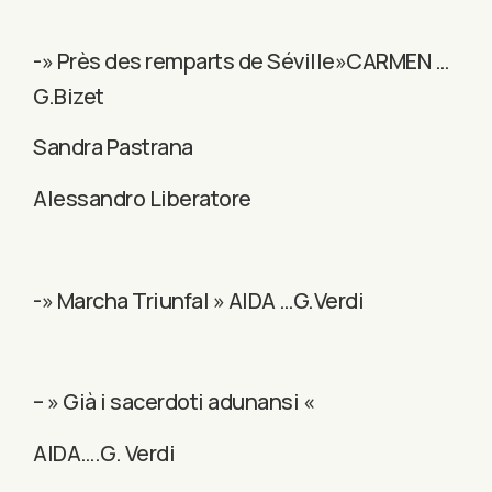
-» Près des remparts de Séville»CARMEN …
G.Bizet
Sandra Pastrana
Alessandro Liberatore
-» Marcha Triunfal » AIDA …G.Verdi
– » Già i sacerdoti adunansi «
AIDA….G. Verdi