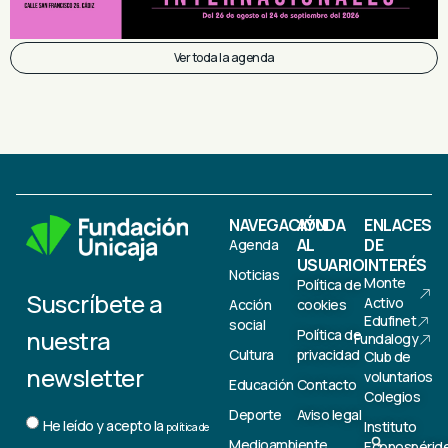
Ver toda la agenda
NAVEGACIÓN
AYUDA
ENLACES
AL
DE
Agenda
USUARIO
INTERÉS
Noticias
Monte
Política de
Suscríbete a
Activo
Acción
cookies
Edufinet
social
nuestra
Política de
Fundalogy
Cultura
privacidad
Club de
newsletter
voluntarios
Educación
Contacto
Colegios
Deporte
Aviso legal
He leído y acepto la
Instituto
política de
Medioambiente
Econospérid