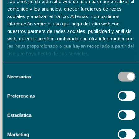
Las cookies de este sitio web se usan para personalizar el
contenido y los anuncios, ofrecer funciones de redes
LA TEMPRANICA …G.Giménez
sociales y analizar el tráfico. Además, compartimos
información sobre el uso que haga del sitio web con
Sandra pastrana
nuestros partners de redes sociales, publicidad y análisis
web, quienes pueden combinarla con otra información que
les haya proporcionado o que hayan recopilado a partir del
uso que haya hecho de sus servicios.
-» Comprende lo grave de mi situación»
EL DÚO DE LA AFRICANA…F.Caballero
Selección
Necesarias
de
Sandra Pastrana
consentimiento
Preferencias
Alessandro Liberatore
Estadística
-» Pasodoble » EL GATO MONTÉS…
Marketing
M.Penellaza