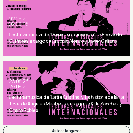
02.09.26
02.09.26
Lectura musical de ‘Domingo de invierno’ de Fernando
Quiñores a cargo de Antonio Alonso y Javier Galiana
Literatura
26.08.26
26.08.26
Lectura musical de ‘La tía Cristina’ y ‘La historia de la tía
José’ de Ángeles Mastretta a cargo de Koki Sánchez y
Chano Robles
Ver toda la agenda