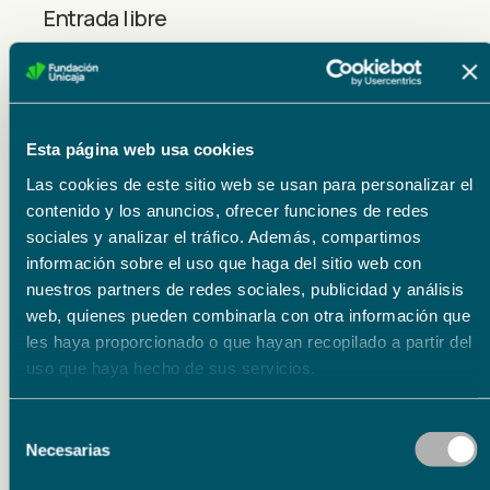
Entrada libre
Organizador
Fundación Unicaja
Esta página web usa cookies
Las cookies de este sitio web se usan para personalizar el
contenido y los anuncios, ofrecer funciones de redes
sociales y analizar el tráfico. Además, compartimos
información sobre el uso que haga del sitio web con
nuestros partners de redes sociales, publicidad y análisis
web, quienes pueden combinarla con otra información que
les haya proporcionado o que hayan recopilado a partir del
Eventos relacionados
uso que haya hecho de sus servicios.
Selección
Literatura
Necesarias
de
15.09.26
consentimiento
15.09.26