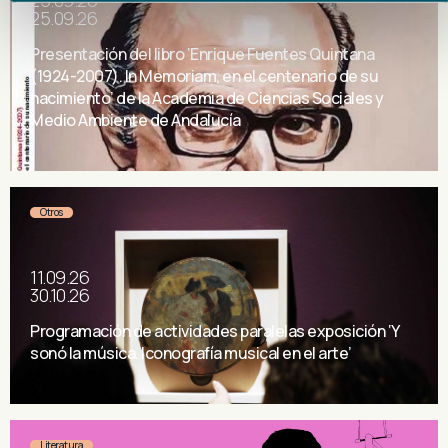
25.09.26
25.09.26
Presentación del libro ‘Enrique Fuentes Quintana
(1924-2007). In Memoriam, en el centenario de su
nacimiento’ de la Academia de Ciencias Sociales y
Medio Ambiente de Andalucía
Otros
11.09.26
30.10.26
Programación de actividades paralelas exposición ‘Y
sonó la música. Iconografía musical en el arte’
Literatura