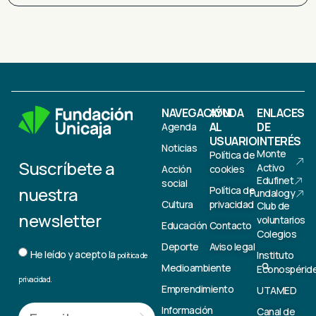
NAVEGACIÓN
AYUDA
ENLACES
AL
DE
Agenda
USUARIO
INTERÉS
Noticias
Monte
Política de
Suscríbete a
Activo
Acción
cookies
Edufinet
social
nuestra
Política de
Fundalogy
Cultura
privacidad
Club de
newsletter
voluntarios
Educación
Contacto
Colegios
Deporte
Aviso legal
He leído y acepto la
Instituto
política de
Medioambiente
Econospérid
privacidad.
Emprendimiento
UTAMED
Información
Canal de