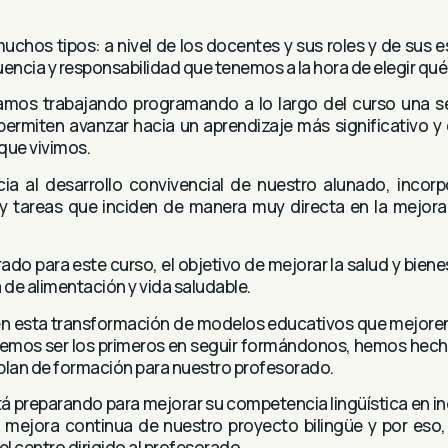
chos tipos: a nivel de los docentes y sus roles y de sus e
luencia y responsabilidad que tenemos a la hora de elegir qué
mos trabajando programando a lo largo del curso una se
 permiten avanzar hacia un aprendizaje más significativo y 
que vivimos.
ia al desarrollo convivencial de nuestro alunado, incor
s y tareas que inciden de manera muy directa en la mejora
ado para este curso, el objetivo de mejorar la salud y bien
 de alimentación y vida saludable.
 en esta transformación de modelos educativos que mejoren
mos ser los primeros en seguir formándonos, hemos hecho
 plan de formación para nuestro profesorado.
tá preparando para mejorar su competencia lingüística en in
la mejora continua de nuestro proyecto bilingüe y por es
el centro dirigido al profesorado.