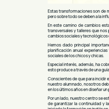
Estas transformaciones son de mu
pero sobre todo se deben a la inf
En este camino de cambios esta
transversales y talleres que nos
cambios sociales y tecnológicos 
Hemos dado principal importanc
planificación anual experiencia
sociales de los chicos y chicas.
Especial interés, además, ha cobr
esto produce a través de una guía
Conscientes de que para incidir
nuestro alumnado, nosotros debe
en los últimos años en diseñar un
Por un lado, nuestro centro se es
de garantizar la continuidad y 
iniciado la formación en inglés en 