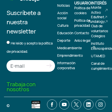
USUARIO
INTERÉS
Noticias
Monte
Política de
Suscríbete a
Activo
Acción
cookies
Edufinet
social
nuestra
Política de
Fundalogy
Cultura
privacidad
Club de
newsletter
voluntarios
Educación
Contacto
Colegios
Deporte
Aviso legal
He leído y acepto la
política
Instituto
Medioambiente
Econospérid
de privacidad.
Emprendimiento
UTAMED
Información
Canal de
corporativa
cumplimiento
Trabaja con
nosotros
©