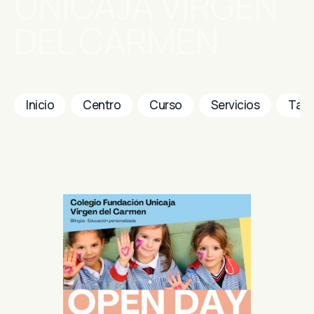
UNICAJA VIRGEN
DEL CARMEN
Inicio
Centro
Curso
Servicios
Tabl