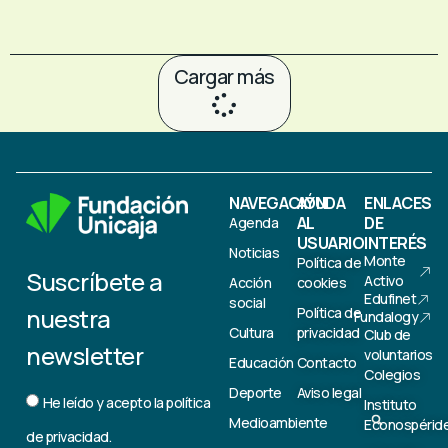
Cargar más
NAVEGACIÓN
AYUDA
ENLACES
AL
DE
Agenda
USUARIO
INTERÉS
Noticias
Monte
Política de
Suscríbete a
Activo
Acción
cookies
Edufinet
social
nuestra
Política de
Fundalogy
Cultura
privacidad
Club de
newsletter
voluntarios
Educación
Contacto
Colegios
Deporte
Aviso legal
He leído y acepto la
política
Instituto
Medioambiente
Econospérid
de privacidad.