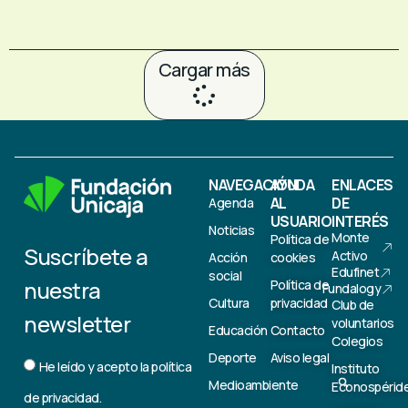
Cargar más
NAVEGACIÓN
AYUDA
ENLACES
AL
DE
Agenda
USUARIO
INTERÉS
Noticias
Monte
Política de
Suscríbete a
Activo
Acción
cookies
Edufinet
social
nuestra
Política de
Fundalogy
Cultura
privacidad
Club de
newsletter
voluntarios
Educación
Contacto
Colegios
Deporte
Aviso legal
He leído y acepto la
política
Instituto
Medioambiente
Econospérid
de privacidad.