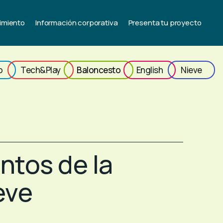
imiento
Información corporativa
Presenta tu proyecto
o
Tech&Play
Baloncesto
English
Nieve
tos de la
eve