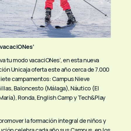
 vacaciONes’
iva tu modo vacaciONes’,
en esta nueva
ción Unicaja oferta este año cerca de 7.000
 siete campamentos: Campus Nieve
illas, Baloncesto (Málaga), Náutico (El
María), Ronda, English Camp y Tech&Play
 promover la formación integral de niños y
itución celebra cada año sus Campus, en los