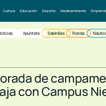
Cultura
Educación
Deporte
Medioambiente
Emprend
oticias
Apúntate
Sabinillas
Ronda
Náutic
porada de campamen
aja con Campus Ni