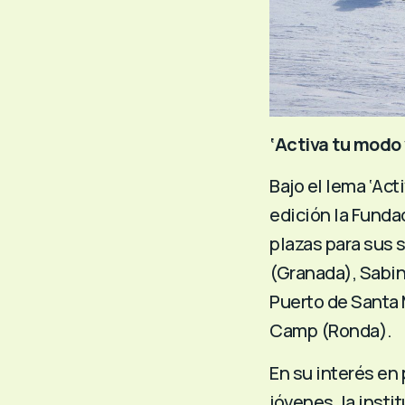
‘Activa tu modo
Bajo el lema
‘Act
edición la Funda
plazas para sus
(Granada), Sabin
Puerto de Santa 
Camp (Ronda).
En su interés en
jóvenes, la inst