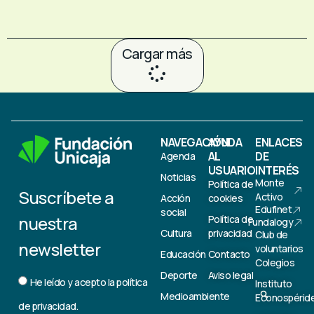
Cargar más
NAVEGACIÓN
AYUDA
ENLACES
AL
DE
Agenda
USUARIO
INTERÉS
Noticias
Monte
Política de
Suscríbete a
Activo
Acción
cookies
Edufinet
social
nuestra
Política de
Fundalogy
Cultura
privacidad
Club de
newsletter
voluntarios
Educación
Contacto
Colegios
Deporte
Aviso legal
He leído y acepto la
política
Instituto
Medioambiente
Econospérid
de privacidad.