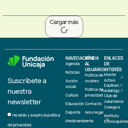
Cargar más
NAVEGACIÓN
AYUDA
ENLACES
AL
DE
Agenda
USUARIO
INTERÉS
Noticias
Monte
Política de
Suscríbete a
Activo
Acción
cookies
Edufinet
social
nuestra
Política de
Fundalogy
Cultura
privacidad
Club de
newsletter
voluntarios
Educación
Contacto
Colegios
Deporte
Aviso legal
He leído y acepto la
política
Instituto
Medioambiente
Econospérid
de privacidad.