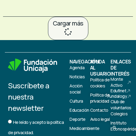
Cargar más
NAVEGACIÓN
AYUDA
ENLACES
AL
DE
Agenda
USUARIO
INTERÉS
Noticias
Monte
Política de
Suscríbete a
Activo
Acción
cookies
Edufinet
social
nuestra
Política de
Fundalogy
Cultura
privacidad
Club de
newsletter
voluntarios
Educación
Contacto
Colegios
Deporte
Aviso legal
He leído y acepto la
política
Instituto
Medioambiente
Econospérid
de privacidad.