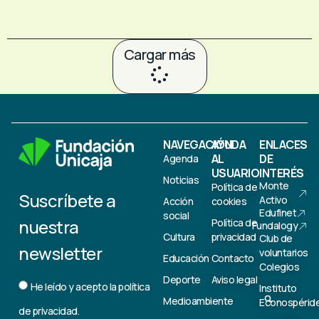
Cargar más
NAVEGACIÓN
AYUDA
ENLACES
AL
DE
Agenda
USUARIO
INTERÉS
Noticias
Monte
Política de
Suscríbete a
Activo
Acción
cookies
Edufinet
social
nuestra
Política de
Fundalogy
Cultura
privacidad
Club de
newsletter
voluntarios
Educación
Contacto
Colegios
Deporte
Aviso legal
He leído y acepto la
política
Instituto
Medioambiente
Econospérid
de privacidad.